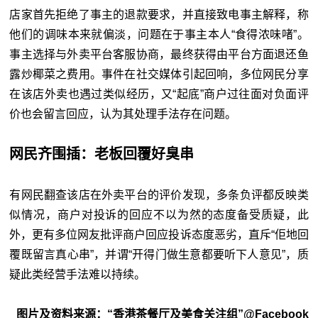
店家首先拒绝了事主的退款要求，并直接致电事主解释，称
他们的调味本来就偏淡，问题在于事主本人“食得浓味啫”。
事主选择与外卖平台客服协商，最终获得由平台方面退还鱼
露炒椰菜之费用。事件在社交媒体引起回响，多位网民分享
在该店外卖也遇过类似经历，又“起底”商户过往面对负面评
价也会留言回应，认为其处理手法存在问题。
网民齐围插：老板回覆好臭串
有网民翻查该店在外卖平台的评价发现，多条负评都反映类
似情况，商户对投诉的回应不以为然的态度备受质疑，此
外，更有多位网友批评商户回应投诉态度恶劣，直斥“佢地回
覆既留言真心串”，并谓“开得门做生意都要听下人意见”，质
疑此类经营手法难以持续。
图片及资料来源：“香港茶餐厅及美食关注组”@Facebook