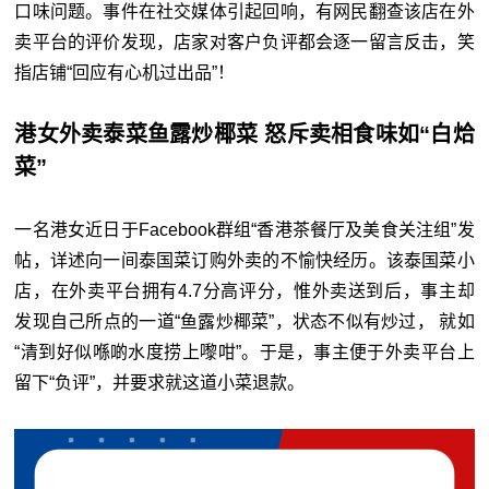
口味问题。事件在社交媒体引起回响，有网民翻查该店在外
卖平台的评价发现，店家对客户负评都会逐一留言反击，笑
指店铺“回应有心机过出品”！
港女外卖泰菜鱼露炒椰菜 怒斥卖相食味如“白烚
菜”
一名港女近日于Facebook群组“香港茶餐厅及美食关注组”发
帖，详述向一间泰国菜订购外卖的不愉快经历。该泰国菜小
店，在外卖平台拥有4.7分高评分，惟外卖送到后，事主却
发现自己所点的一道“鱼露炒椰菜”，状态不似有炒过， 就如
“清到好似喺啲水度捞上嚟咁”。于是，事主便于外卖平台上
留下“负评”，并要求就这道小菜退款。