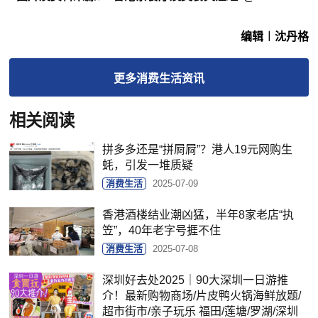
编辑︱沈丹格
更多
消费生活
资讯
相关阅读
拼多多还是“拼屙屙”？港人19元网购生
蚝，引发一堆质疑
消费生活
2025-07-09
香港酒楼结业潮凶猛，半年8家老店“执
笠”，40年老字号捱不住
消费生活
2025-07-08
深圳好去处2025｜90大深圳一日游推
介！最新购物商场/片皮鸭火锅海鲜放题/
超市街市/亲子玩乐 福田/莲塘/罗湖/深圳