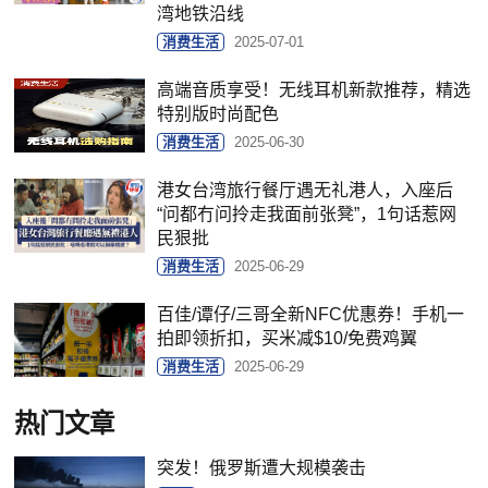
湾地铁沿线
消费生活
2025-07-01
高端音质享受！无线耳机新款推荐，精选
特别版时尚配色
消费生活
2025-06-30
港女台湾旅行餐厅遇无礼港人，入座后
“问都冇问拎走我面前张凳”，1句话惹网
民狠批
消费生活
2025-06-29
百佳/谭仔/三哥全新NFC优惠券！手机一
拍即领折扣，买米减$10/免费鸡翼
消费生活
2025-06-29
热门文章
突发！俄罗斯遭大规模袭击