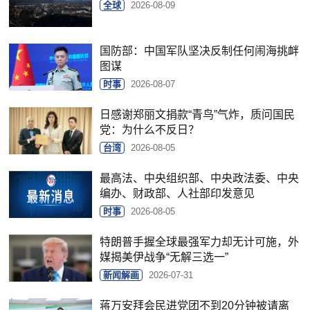
全球
2026-08-09
国防部：中国军队坚决反制任何闹海挑衅
图谋
时事
2026-08-07
日感谢郑丽文捐款“青鸟”气炸，质问国民
党：为什么不反日？
台湾
2026-08-05
最高法、中央组织部、中央政法委、中央
编办、财政部、人社部印发意见
时事
2026-08-05
特朗普手握全球最强军力却无计可施，外
媒揭美伊战争“无解三选一”
新闻解画
2026-07-31
蒋万安拜会民进党团不到20分钟被请离