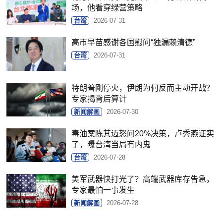
场，他看穿绿营策略
台湾
2026-07-31
高市早苗感谢各国慰问“独漏赖清德”
台湾
2026-07-31
特朗普刚停火，伊朗为何反而主动开战？
专家揭背后算计
新闻解画
2026-07-30
毒油案陈其迈怒问20%决策，卢秀燕证实
了，曝台湾当局有内鬼
台湾
2026-07-28
美军武器快打光了？高端武器库存告急，
专家最怕一事发生
新闻解画
2026-07-28