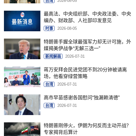
台湾
2026-08-05
最高法、中央组织部、中央政法委、中央
编办、财政部、人社部印发意见
时事
2026-08-05
特朗普手握全球最强军力却无计可施，外
媒揭美伊战争“无解三选一”
新闻解画
2026-07-31
蒋万安拜会民进党团不到20分钟被请离
场，他看穿绿营策略
台湾
2026-07-31
高市早苗感谢各国慰问“独漏赖清德”
台湾
2026-07-31
特朗普刚停火，伊朗为何反而主动开战？
专家揭背后算计