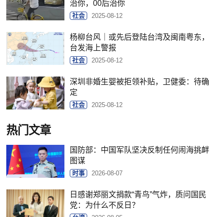
治你，00后治你
社会
2025-08-12
杨柳台风｜或先后登陆台湾及闽南粤东，
台发海上警报
社会
2025-08-12
深圳非婚生婴被拒领补贴，卫健委：待确
定
社会
2025-08-12
热门文章
国防部：中国军队坚决反制任何闹海挑衅
图谋
时事
2026-08-07
日感谢郑丽文捐款“青鸟”气炸，质问国民
党：为什么不反日？