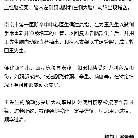
血性脑梗死，脑内左侧颈动脉和左侧大脑中动脉出现堵塞。
南京市第一医院卒中中心医生侯建康指，在为王先生以微创
手术重新开通被堵塞的血管，以回复患者脑部供血后，并把
王先生脑内动脉血栓抽出，和植入支架以重建管腔，成功救
回王先生。
侯建康指出，颈动脉位置表浅，如果持续受外力刺激及损
伤，如颈部按摩、快速剧烈转颈、举重、瑜伽等，在特定情
况下有可能形成动脉夹层。
王先生的颈动脉夹层大概率是因为使用按摩枪按摩颈部过
猛、过频所致，提醒颈部按摩一定要谨慎，切忌用力过猛、
频率过高。
编辑︱梁景琴