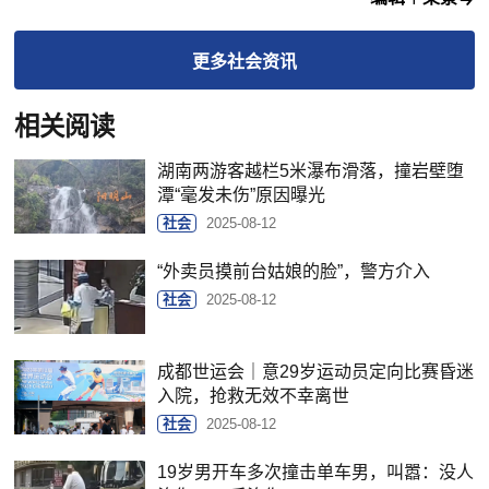
更多
社会
资讯
相关阅读
湖南两游客越栏5米瀑布滑落，撞岩壁堕
潭“毫发未伤”原因曝光
社会
2025-08-12
“外卖员摸前台姑娘的脸”，警方介入
社会
2025-08-12
成都世运会｜意29岁运动员定向比赛昏迷
入院，抢救无效不幸离世
社会
2025-08-12
19岁男开车多次撞击单车男，叫嚣：没人