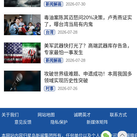
新闻解画
2026-07-30
毒油案陈其迈怒问20%决策，卢秀燕证实
了，曝台湾当局有内鬼
台湾
2026-07-28
美军武器快打光了？高端武器库存告急，
专家最怕一事发生
新闻解画
2026-07-28
攻破世界级难题、申遗成功！本周我国多
领域实现历史性突破
时事
2026-07-26
关于我们
网站地图
诚聘英才
联系方式
意见反馈
隐私保护
新媒体矩阵
本网站内容归星岛新闻集团所有，任何单位以及个人未经许可，不得擅