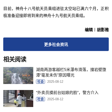
目前，神舟十八号航天员乘组进驻太空站已满六个月，正积
极准备迎接即将到来的神舟十九号航天员乘组。
编辑︱胡影雅
更多
社会
资讯
相关阅读
湖南两游客越栏5米瀑布滑落，撞岩壁堕
潭“毫发未伤”原因曝光
社会
2025-08-12
“外卖员摸前台姑娘的脸”，警方介入
社会
2025-08-12