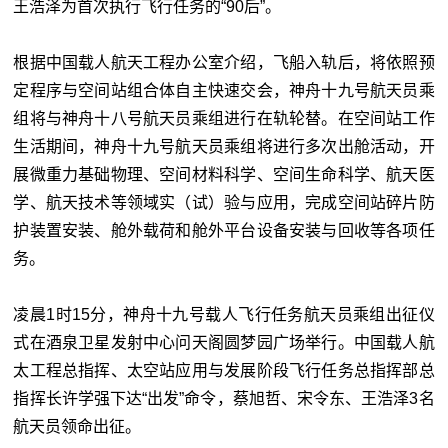
王浩泽为首次执行飞行任务的“90后”。
根据中国载人航天工程办公室介绍，飞船入轨后，将依照预
定程序与空间站组合体自主快速交会，神舟十九号航天员乘
组将与神舟十八号航天员乘组进行在轨轮替。在空间站工作
生活期间，神舟十九号航天员乘组将进行多次出舱活动，开
展微重力基础物理、空间材料科学、空间生命科学、航天医
学、航天技术等领域实（试）验与应用，完成空间站碎片防
护装置安装、舱外载荷和舱外平台设备安装与回收等各项任
务。
凌晨1时15分，神舟十九号载人飞行任务航天员乘组出征仪
式在酒泉卫星发射中心问天阁圆梦园广场举行。中国载人航
太工程总指挥、太空站应用与发展阶段飞行任务总指挥部总
指挥长许学强下达“出发”命令，蔡旭哲、宋令东、王浩泽3名
航天员领命出征。