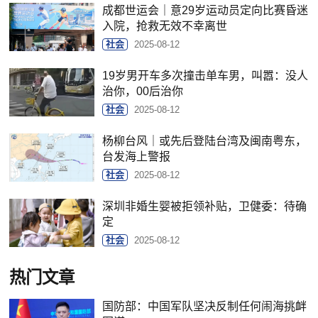
成都世运会｜意29岁运动员定向比赛昏迷
入院，抢救无效不幸离世
社会
2025-08-12
19岁男开车多次撞击单车男，叫嚣：没人
治你，00后治你
社会
2025-08-12
杨柳台风｜或先后登陆台湾及闽南粤东，
台发海上警报
社会
2025-08-12
深圳非婚生婴被拒领补贴，卫健委：待确
定
社会
2025-08-12
热门文章
国防部：中国军队坚决反制任何闹海挑衅