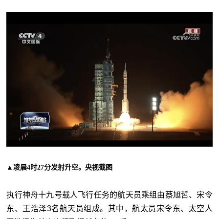
▲凌晨4时27分发射升空。央视截图
执行神舟十九号载人飞行任务的航天员乘组由蔡旭哲、宋令
东、王浩泽3名航天员组成。其中，航太员宋令东、太空人