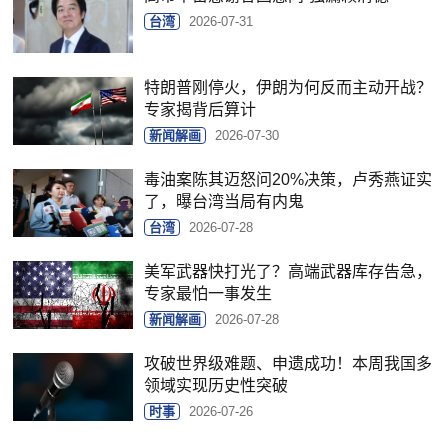
台湾
2026-07-31
特朗普刚停火，伊朗为何反而主动开战？
专家揭背后算计
新闻解画
2026-07-30
毒油案陈其迈怒问20%决策，卢秀燕证实
了，曝台湾当局有内鬼
台湾
2026-07-28
美军武器快打光了？高端武器库存告急，
专家最怕一事发生
新闻解画
2026-07-28
攻破世界级难题、申遗成功！本周我国多
领域实现历史性突破
时事
2026-07-26