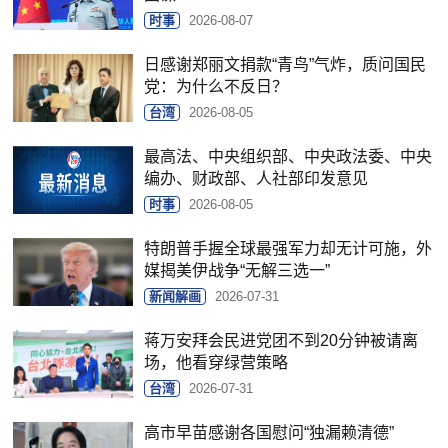
时事
2026-08-07
日感谢郑丽文捐款“青鸟”气炸，质问国民
党：为什么不反日？
台湾
2026-08-05
最高法、中央组织部、中央政法委、中央
编办、财政部、人社部印发意见
时事
2026-08-05
特朗普手握全球最强军力却无计可施，外
媒揭美伊战争“无解三选一”
新闻解画
2026-07-31
蒋万安拜会民进党团不到20分钟被请离
场，他看穿绿营策略
台湾
2026-07-31
高市早苗感谢各国慰问“独漏赖清德”