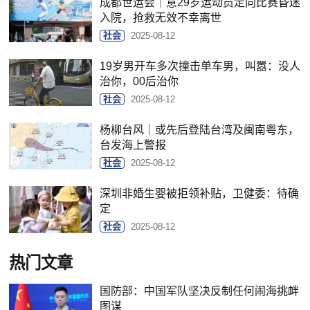
成都世运会｜意29岁运动员定向比赛昏迷
入院，抢救无效不幸离世
社会
2025-08-12
19岁男开车多次撞击单车男，叫嚣：没人
治你，00后治你
社会
2025-08-12
杨柳台风｜或先后登陆台湾及闽南粤东，
台发海上警报
社会
2025-08-12
深圳非婚生婴被拒领补贴，卫健委：待确
定
社会
2025-08-12
热门文章
国防部：中国军队坚决反制任何闹海挑衅
图谋