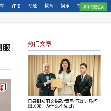
车
评论
专题
教育
娱乐
视频
简体/繁體切換
热门文章
制服
日感谢郑丽文捐款“青鸟”气炸，质问
国民党：为什么不反日？