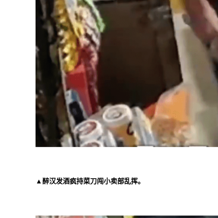
▲醉汉发酒疯持菜刀闯小卖部乱挥。