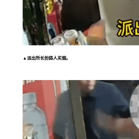
▲派出所长扮路人买烟。