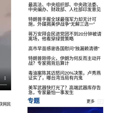
最高法、中央组织部、中央政法委、
中央编办、财政部、人社部印发意见
特朗普手握全球最强军力却无计可
施，外媒揭美伊战争“无解三选一”
蒋万安拜会民进党团不到20分钟被请
离场，他看穿绿营策略
高市早苗感谢各国慰问“独漏赖清德”
特朗普刚停火，伊朗为何反而主动开
战？专家揭背后算计
毒油案陈其迈怒问20%决策，卢秀燕
证实了，曝台湾当局有内鬼
美军武器快打光了？高端武器库存告
急，专家最怕一事发生
专题
更多
获网民