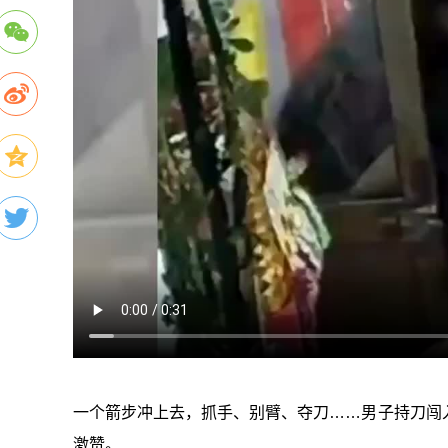
一个箭步冲上去，抓手、别臂、夺刀……男子持刀闯
激赞。