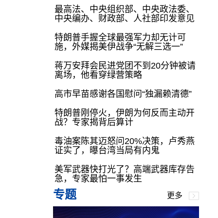
最高法、中央组织部、中央政法委、
中央编办、财政部、人社部印发意见
特朗普手握全球最强军力却无计可
施，外媒揭美伊战争“无解三选一”
蒋万安拜会民进党团不到20分钟被请
离场，他看穿绿营策略
高市早苗感谢各国慰问“独漏赖清德”
特朗普刚停火，伊朗为何反而主动开
战？专家揭背后算计
毒油案陈其迈怒问20%决策，卢秀燕
证实了，曝台湾当局有内鬼
美军武器快打光了？高端武器库存告
急，专家最怕一事发生
专题
更多