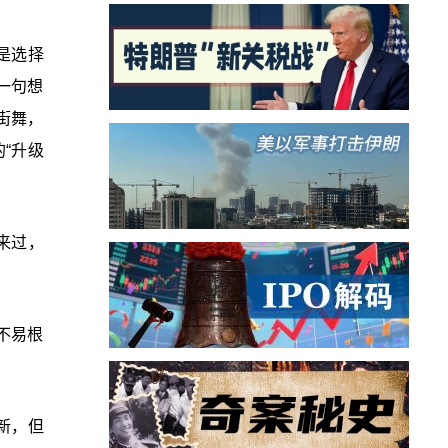
是选择
一句想
街舞，
“升级
来过，
不易根
新，但