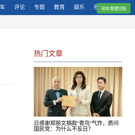
车
评论
专题
教育
娱乐
视频
简体/繁體切換
热门文章
日感谢郑丽文捐款“青鸟”气炸，质问
国民党：为什么不反日？