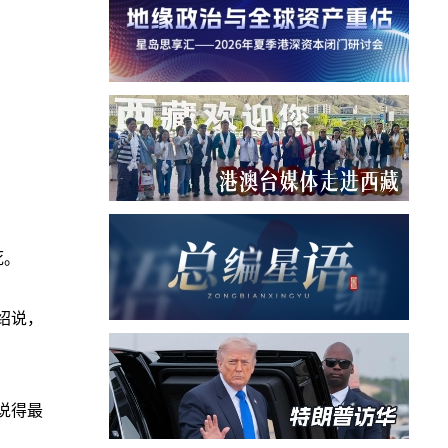
死。
绍说，
说得最