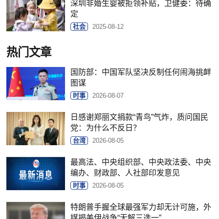
深圳非婚生婴被拒领补贴，卫健委：待确
定
社会
2025-08-12
热门文章
国防部：中国军队坚决反制任何闹海挑衅
图谋
时事
2026-08-07
日感谢郑丽文捐款“青鸟”气炸，质问国民
党：为什么不反日？
台湾
2026-08-05
最高法、中央组织部、中央政法委、中央
编办、财政部、人社部印发意见
时事
2026-08-05
特朗普手握全球最强军力却无计可施，外
媒揭美伊战争“无解三选一”