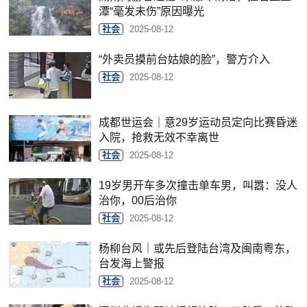
潭“毫发未伤”原因曝光
社会
2025-08-12
“外卖员摸前台姑娘的脸”，警方介入
社会
2025-08-12
成都世运会｜意29岁运动员定向比赛昏迷
入院，抢救无效不幸离世
社会
2025-08-12
19岁男开车多次撞击单车男，叫嚣：没人
治你，00后治你
社会
2025-08-12
杨柳台风｜或先后登陆台湾及闽南粤东，
台发海上警报
社会
2025-08-12