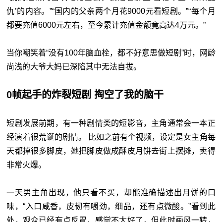
仇’的内容。”“国内的父亲两个月花9000元看短剧。”“每个月
都要充值6000元左右，至今累计充值金额竟高达4万元。”
当你嘲笑着“没有100年脑血栓，都不好意思做短剧”时，网龄
尚浅的大爷大妈已深陷其中无法自拔。
0帧起手的炸裂短剧 掏空了我的脑干
短剧发展前期，有一种剧情类的短影音，主角通常会一本正
经演着很荒诞的剧情。 比如之前有个视频，设定是女主角每
天都掉很多脚皮，她把脚皮做成酥皮月饼去街上摆摊，卖得
非常火爆。
一天男主角出现，他只看不买，却能准确描述出月饼的口
味，“入口咸香，皮韧有嚼劲，细品，还有点微酸。”看到此
处，观众已经有点反胃，感觉不太好了，但此时画风一转，