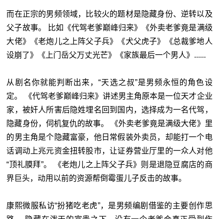
而在正宗的男频领域，比较火的题材是隐藏身份、逆转以及
父子故事。 比如《代驾老爹巅峰归来》《外卖老爹竟是满级
大佬》《老炮儿之上阵父子兵》《犬父虎子》《总裁爹地人
设崩了》《上门岳父万丈光芒》《家族最后一个男人》......
从剧名你就能判断出来，“天选之叔”是男频永恒的角色设
定。 《代驾老爹巅峰归来》讲述男主角原本是一位天才企业
家，被奸人所害后隐姓埋名回到国内，选择成为一名代驾，
隐藏身份，伺机复仇的故事。 《外卖老爹竟是满级大佬》里
的男主角是个隐藏富豪，他日常假装外卖员，却能打一个电
话调动上兆元资金扭转股市，让证券营业厅里的一众人对他
“顶礼膜拜”。 《老炮儿之上阵父子兵》则是退隐豆腐店的商
界巨头，动用以前的资源帮倒霉蛋儿子反击的故事。
康熙微服私访“扮猪吃老虎”，是男频编剧借鉴的主要创作思