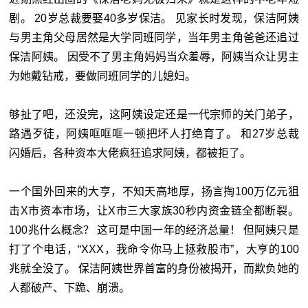
剧。 20岁总裁要娶40多岁保洁。 见家长时发现，保洁阿姨
与男主角父母居然是大学同班同学，当年男主角爸爸还追过
保洁阿姨。 因受不了男主角妈妈当众羞辱，阿姨当众让男主
为她戴钻戒，要做同班同学的儿媳妇。
够扯了吧，还没完，这阿姨设定还是一代宗师的关门弟子，
路遇歹徒，阿姨哐哐哐一顿把坏人打绝育了。 和27岁总裁
闪婚后，各种资本大佬疯狂追求阿姨，都被拒了。
一个国外回来的大亨，不知天高地厚，扬言掏100万亿元狙
击X市资本市场，让X市三大家族30秒内资金链全都断裂。
100兆什么概念？ 这可是中国一年的经济总量！ 但阿姨只是
打了个电话，“XXX，我命令你马上拯救股市”，大亨的100
兆就全没了。 保洁阿姨世界首富的身份被揭开，而欺负她的
人都破产、下跪、崩溃。