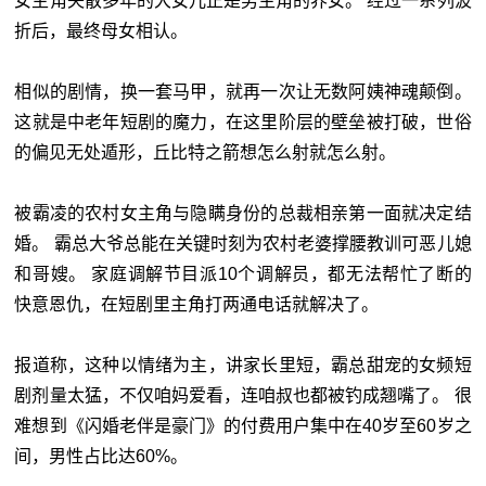
女主角失散多年的大女儿正是男主角的养女。 经过一系列波
折后，最终母女相认。
相似的剧情，换一套马甲，就再一次让无数阿姨神魂颠倒。
这就是中老年短剧的魔力，在这里阶层的壁垒被打破，世俗
的偏见无处遁形，丘比特之箭想怎么射就怎么射。
被霸凌的农村女主角与隐瞒身份的总裁相亲第一面就决定结
婚。 霸总大爷总能在关键时刻为农村老婆撑腰教训可恶儿媳
和哥嫂。 家庭调解节目派10个调解员，都无法帮忙了断的
快意恩仇，在短剧里主角打两通电话就解决了。
报道称，这种以情绪为主，讲家长里短，霸总甜宠的女频短
剧剂量太猛，不仅咱妈爱看，连咱叔也都被钓成翘嘴了。 很
难想到《闪婚老伴是豪门》的付费用户集中在40岁至60岁之
间，男性占比达60%。