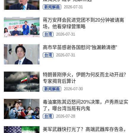
新闻解画
2026-07-31
蒋万安拜会民进党团不到20分钟被请离
场，他看穿绿营策略
台湾
2026-07-31
高市早苗感谢各国慰问“独漏赖清德”
台湾
2026-07-31
特朗普刚停火，伊朗为何反而主动开战？
专家揭背后算计
新闻解画
2026-07-30
毒油案陈其迈怒问20%决策，卢秀燕证实
了，曝台湾当局有内鬼
台湾
2026-07-28
美军武器快打光了？高端武器库存告急，