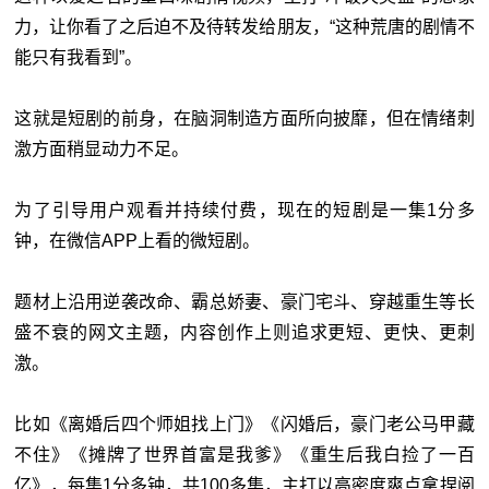
力，让你看了之后迫不及待转发给朋友，“这种荒唐的剧情不
能只有我看到”。
这就是短剧的前身，在脑洞制造方面所向披靡，但在情绪刺
激方面稍显动力不足。
为了引导用户观看并持续付费，现在的短剧是一集1分多
钟，在微信APP上看的微短剧。
题材上沿用逆袭改命、霸总娇妻、豪门宅斗、穿越重生等长
盛不衰的网文主题，内容创作上则追求更短、更快、更刺
激。
比如《离婚后四个师姐找上门》《闪婚后，豪门老公马甲藏
不住》《摊牌了世界首富是我爹》《重生后我白捡了一百
亿》，每集1分多钟，共100多集，主打以高密度爽点拿捏阅