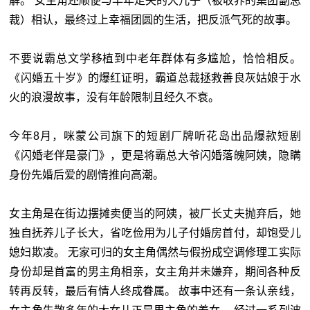
解。 女主角还顺便与早年走失的大儿子（被收养的集团副总
裁）相认，最终过上幸福团圆的生活，把反派气死的故事。
不要说霸总文学移植到中老年群体有多尴尬，恰恰相反。
《闪婚五十岁》的爆红证明，霸道总裁拯救善良灰姑娘于水
火的浪漫故事，没有年龄限制且经久不衰。
今年8月，咪蒙公司旗下的短剧厂牌听花岛出品爆款短剧
《闪婚老伴是豪门》，更是将霸总大爷闪婚落魄阿姨，隐瞒
身份先婚后爱的剧情推向高潮。
女主角是在街边摆摊卖便当的阿姨，被厂长丈夫抛弃后，她
独自抚养儿子长大，省吃俭用为儿子付婚房首付，却饱受儿
媳妇欺凌。 无家可归的女主角偶然与假扮成空调修理工实际
身份却是首富的男主角相亲，女主角并未嫌弃，期间各种反
转再反转，最后有情人终成眷属。 故事中还有一条认亲线，