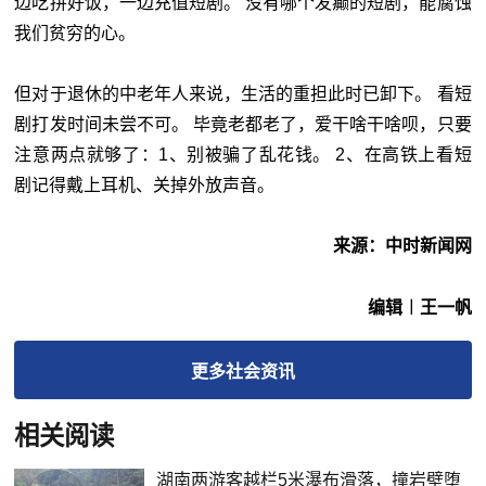
边吃拼好饭，一边充值短剧。 没有哪个发癫的短剧，能腐蚀
我们贫穷的心。
但对于退休的中老年人来说，生活的重担此时已卸下。 看短
剧打发时间未尝不可。 毕竟老都老了，爱干啥干啥呗，只要
注意两点就够了：1、别被骗了乱花钱。 2、在高铁上看短
剧记得戴上耳机、关掉外放声音。
来源：中时新闻网
编辑︱王一帆
更多
社会
资讯
相关阅读
湖南两游客越栏5米瀑布滑落，撞岩壁堕