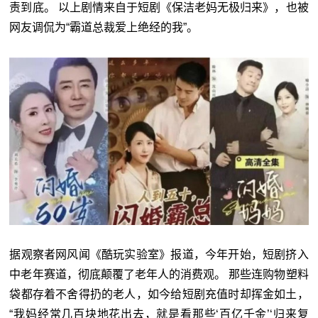
责到底。 以上剧情来自于短剧《保洁老妈无极归来》，也被
网友调侃为“霸道总裁爱上绝经的我”。
据观察者网风闻《酷玩实验室》报道，今年开始，短剧挤入
中老年赛道，彻底颠覆了老年人的消费观。 那些连购物塑料
袋都存着不舍得扔的老人，如今给短剧充值时却挥金如土，
“我妈经常几百块地花出去，就是看那些‘百亿千金’‘归来复