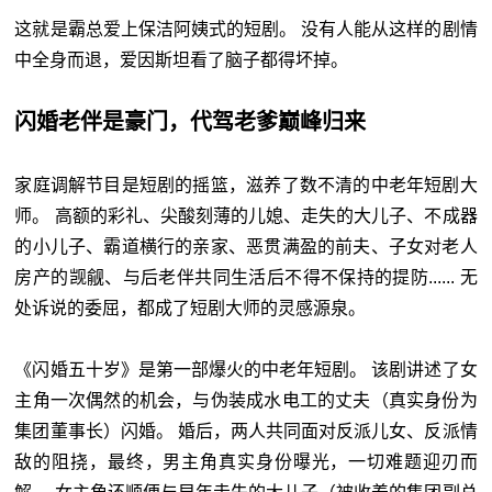
这就是霸总爱上保洁阿姨式的短剧。 没有人能从这样的剧情
中全身而退，爱因斯坦看了脑子都得坏掉。
闪婚老伴是豪门，代驾老爹巅峰归来
家庭调解节目是短剧的摇篮，滋养了数不清的中老年短剧大
师。 高额的彩礼、尖酸刻薄的儿媳、走失的大儿子、不成器
的小儿子、霸道横行的亲家、恶贯满盈的前夫、子女对老人
房产的觊觎、与后老伴共同生活后不得不保持的提防...... 无
处诉说的委屈，都成了短剧大师的灵感源泉。
《闪婚五十岁》是第一部爆火的中老年短剧。 该剧讲述了女
主角一次偶然的机会，与伪装成水电工的丈夫（真实身份为
集团董事长）闪婚。 婚后，两人共同面对反派儿女、反派情
敌的阻挠，最终，男主角真实身份曝光，一切难题迎刃而