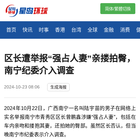
简体/繁體切換
首页
快讯
时事
香港
台湾
全球
金融
消费
区长遭举报“强占人妻”亲搂拍臀，
南宁纪委介入调查
2024-10-23 08:06
生成海报
2024年10月22日，广西南宁一名叫陆宇苗的男子在网络上
实名举报南宁市青秀区区长曾鹏鑫涉嫌“强占人妻”，包括在
车内亲吻和搂抱其妻，还拍她的臀部。虽然区长否认，但当
晚南宁市纪委表示介入调查。