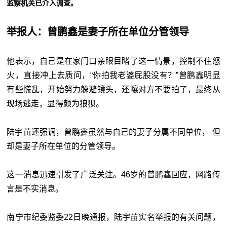
监察机关已介入调查。
举报人：曾鹏鑫是妻子所在单位分管领导
他表示，自己是在家门口亲眼目睹了这一情景，控制不住怒
火，直接冲上去质问，“你拍我老婆屁股没有？”曾鹏鑫明显
有些慌乱，开始努力躲避镜头，还嚷对方不要拍了，最终从
现场逃走，显得颇为狼狈。
陆宇苗还强调，曾鹏鑫虽然与自己的妻子分属不同单位， 但
却是妻子所在单位的分管领导。
这一消息迅速引发了广泛关注。46岁的曾鹏鑫回应，网路传
言是不实消息。
南宁市纪委监委22日晚通报，陆宇苗实名举报的有关问题，