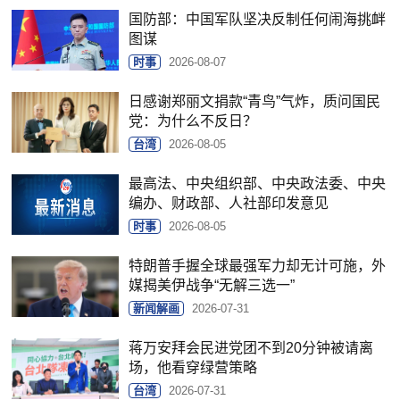
国防部：中国军队坚决反制任何闹海挑衅
图谋
时事
2026-08-07
日感谢郑丽文捐款“青鸟”气炸，质问国民
党：为什么不反日？
台湾
2026-08-05
最高法、中央组织部、中央政法委、中央
编办、财政部、人社部印发意见
时事
2026-08-05
特朗普手握全球最强军力却无计可施，外
媒揭美伊战争“无解三选一”
新闻解画
2026-07-31
蒋万安拜会民进党团不到20分钟被请离
场，他看穿绿营策略
台湾
2026-07-31