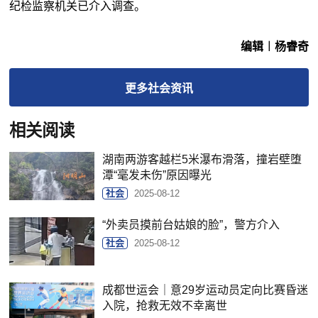
纪检监察机关已介入调查。
编辑︱杨睿奇
更多
社会
资讯
相关阅读
湖南两游客越栏5米瀑布滑落，撞岩壁堕
潭“毫发未伤”原因曝光
社会
2025-08-12
“外卖员摸前台姑娘的脸”，警方介入
社会
2025-08-12
成都世运会｜意29岁运动员定向比赛昏迷
入院，抢救无效不幸离世