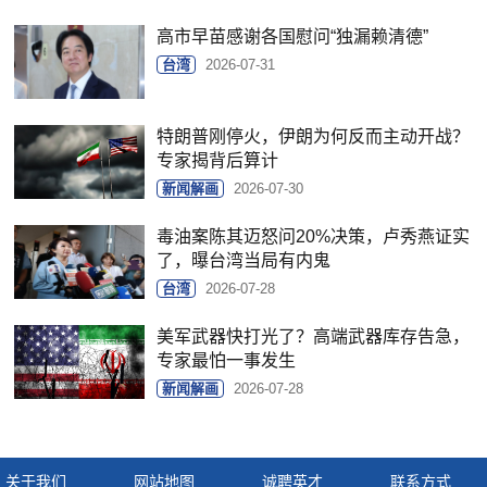
高市早苗感谢各国慰问“独漏赖清德”
台湾
2026-07-31
特朗普刚停火，伊朗为何反而主动开战？
专家揭背后算计
新闻解画
2026-07-30
毒油案陈其迈怒问20%决策，卢秀燕证实
了，曝台湾当局有内鬼
台湾
2026-07-28
美军武器快打光了？高端武器库存告急，
专家最怕一事发生
新闻解画
2026-07-28
关于我们
网站地图
诚聘英才
联系方式