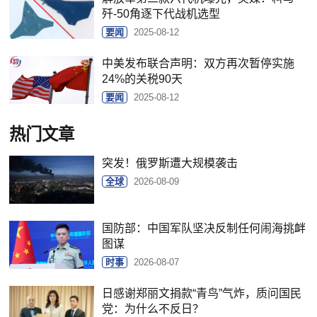
歼-50角逐下代战机选型
要闻
2025-08-12
中美发布联合声明：双方再次暂停实施
24%的关税90天
要闻
2025-08-12
热门文章
突发！俄罗斯遭大规模袭击
全球
2026-08-09
国防部：中国军队坚决反制任何闹海挑衅
图谋
时事
2026-08-07
日感谢郑丽文捐款“青鸟”气炸，质问国民
党：为什么不反日？