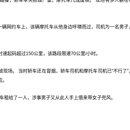
碰撞，轿车车头损毁严重，摩托车几成废铁。 现场有多人躺在
在一辆网约车上，该辆摩托车从他身边呼啸而过，司机为一名男子
速起码超过150公里，该路段限速70公里/小时。
现场。 当时轿车还在冒烟，轿车司机和摩托车司机已“不行了”
应。
将车租给了一人，涉事男子又从此人手上借来带女子兜风。