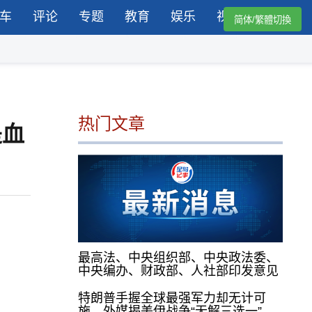
车
评论
专题
教育
娱乐
视频
简体/繁體切換
热门文章
是血
最高法、中央组织部、中央政法委、
中央编办、财政部、人社部印发意见
特朗普手握全球最强军力却无计可
施，外媒揭美伊战争“无解三选一”