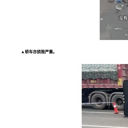
▲轿车亦损毁严重。