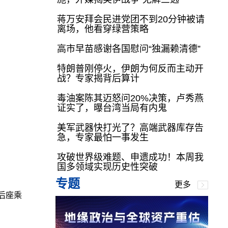
蒋万安拜会民进党团不到20分钟被请
离场，他看穿绿营策略
高市早苗感谢各国慰问“独漏赖清德”
特朗普刚停火，伊朗为何反而主动开
战？专家揭背后算计
毒油案陈其迈怒问20%决策，卢秀燕
证实了，曝台湾当局有内鬼
美军武器快打光了？高端武器库存告
急，专家最怕一事发生
攻破世界级难题、申遗成功！本周我
国多领域实现历史性突破
专题
更多
后座乘