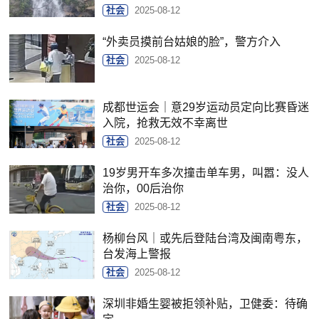
社会
2025-08-12
“外卖员摸前台姑娘的脸”，警方介入
社会
2025-08-12
成都世运会｜意29岁运动员定向比赛昏迷
入院，抢救无效不幸离世
社会
2025-08-12
19岁男开车多次撞击单车男，叫嚣：没人
治你，00后治你
社会
2025-08-12
杨柳台风｜或先后登陆台湾及闽南粤东，
台发海上警报
社会
2025-08-12
深圳非婚生婴被拒领补贴，卫健委：待确