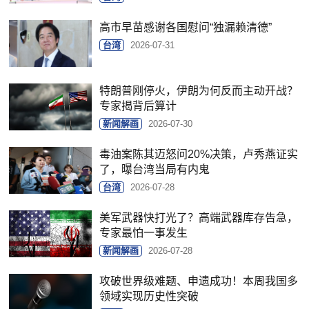
高市早苗感谢各国慰问“独漏赖清德”
台湾
2026-07-31
特朗普刚停火，伊朗为何反而主动开战？
专家揭背后算计
新闻解画
2026-07-30
毒油案陈其迈怒问20%决策，卢秀燕证实
了，曝台湾当局有内鬼
台湾
2026-07-28
美军武器快打光了？高端武器库存告急，
专家最怕一事发生
新闻解画
2026-07-28
攻破世界级难题、申遗成功！本周我国多
领域实现历史性突破