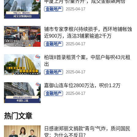
甲厦上月“价量齐升”，成交金额飙两倍
金融地产
2025-04-17
铺市专家李根兴持续损手，西环地铺帐蚀
近900万，连沽3铺累输逾2千万
金融地产
2025-04-17
柏珑II首录租赁个案，中层户每呎43元租
出
金融地产
2025-04-17
嘉御山连车位2800万沽，呎价1.2万
金融地产
2025-04-17
热门文章
日感谢郑丽文捐款“青鸟”气炸，质问国民
党：为什么不反日？