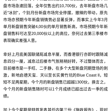
盘市场急速回落，全年仅售出约10,700伙，去年新盘市场几
近“冰封”，个别月份新盘市场完全停摆，撤辣的带动，原先
市场亦预期今年新盘销情势必显著反弹，而事实上今年3月
单月新盘销售突破4,00伙的单月销售新高，市场预期今年新
盘销售料可达至20,000伙以上的高位，奈何过去第三季楼市
表现确实差强人意。
幸好上月底美国联储局减息半厘，而香港银行亦即时跟随减
息四分一厘，减息过后楼市气氛稍稍好转，不过整体而言，
目前楼市是一手旺、二手静，在多个大型新盘同期登场的刺
激，新地启德天玺．天以至长实黄竹坑的Blue Coast II，短
短不足两星期，今个月的新盘销售已超越1300伙，换言之，
今个月的新盘销售随时可以1个月成绩已超出过去一季的成
绩。
加上今个星期是特首发表其任内第三份《施政报告》，现时