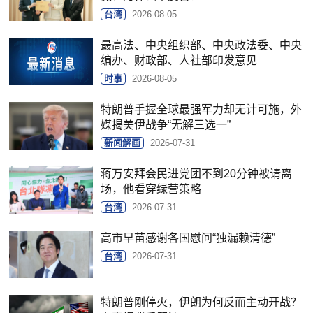
台湾
2026-08-05
最高法、中央组织部、中央政法委、中央
编办、财政部、人社部印发意见
时事
2026-08-05
特朗普手握全球最强军力却无计可施，外
媒揭美伊战争“无解三选一”
新闻解画
2026-07-31
蒋万安拜会民进党团不到20分钟被请离
场，他看穿绿营策略
台湾
2026-07-31
高市早苗感谢各国慰问“独漏赖清德”
台湾
2026-07-31
特朗普刚停火，伊朗为何反而主动开战？