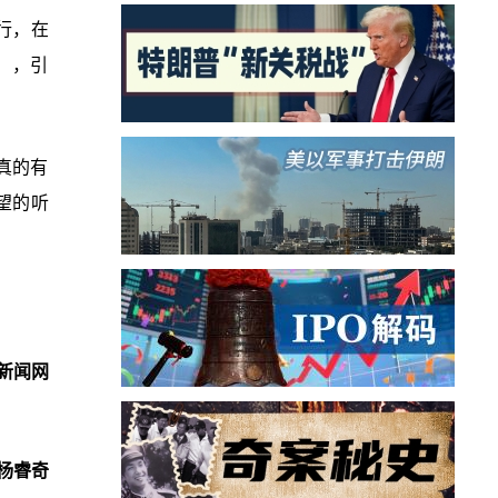
行，在
），引
真的有
望的听
新闻网
杨睿奇