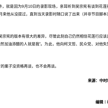
件，就是因为9月10日的录影现场，亲耳听到吴宗宪有谈到花莲
多月来他从没提过，直到当天录影时随口说了出来（并非节目脚本
吴宗宪的版本有很大的差异，尽管此刻自己仍然相信花莲行应该
显然加油添醋的人就是我”。为此，他向柯文哲、民众党、对他失
哲的案子没资格再谈，也不会再谈。
来源：中时
编辑︱