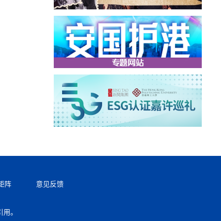
矩阵
意见反馈
引用。
返回顶部