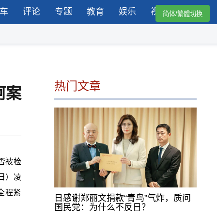
车
评论
专题
教育
娱乐
视频
简体/繁體切換
热门文章
柯案
否被检
日）凌
全程紧
日感谢郑丽文捐款“青鸟”气炸，质问
国民党：为什么不反日？