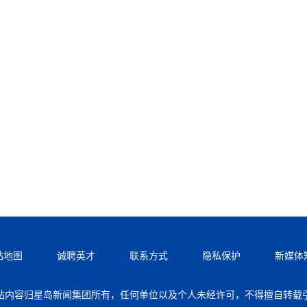
站地图
诚聘英才
联系方式
隐私保护
新媒体
站内容归星岛新闻集团所有，任何单位以及个人未经许可，不得擅自转载