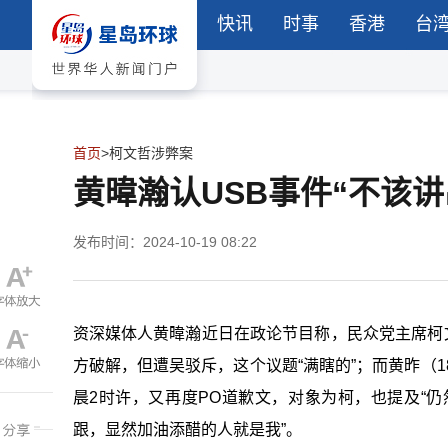
快讯
时事
香港
台
首页
>
柯文哲涉弊案
黄暐瀚认USB事件“不该
发布时间：2024-10-19 08:22
资深媒体人黄暐瀚近日在政论节目称，民众党主席柯文
方破解，但遭吴驳斥，这个议题“满瞎的”；而黄昨（
晨2时许，又再度PO道歉文，对象为柯，也提及“
跟，显然加油添醋的人就是我”。