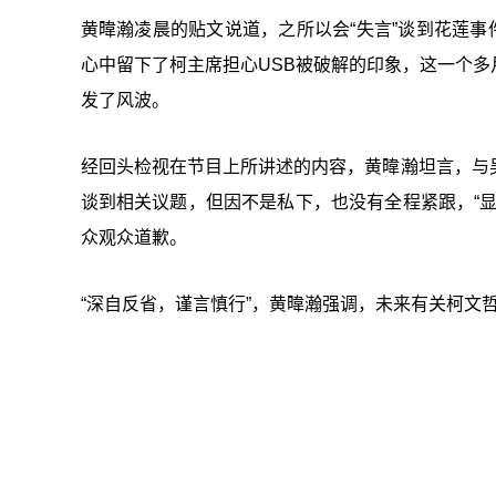
黄暐瀚凌晨的贴文说道，之所以会“失言”谈到花莲事
心中留下了柯主席担心USB被破解的印象，这一个
发了风波。
经回头检视在节目上所讲述的内容，黄暐瀚坦言，与
谈到相关议题，但因不是私下，也没有全程紧跟，“
众观众道歉。
“深自反省，谨言慎行”，黄暐瀚强调，未来有关柯文