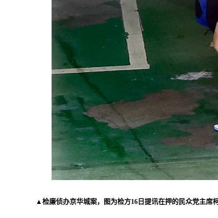
▲检廉侦办京华城案，图为检方16日提讯在押的民众党主席柯