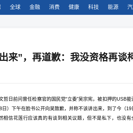
湾
全球
金融
消费
健康
科技
能源
汽
讲出来”，再道歉：我没资格再谈
哲日前问曾任检察官的国民党“立委”吴宗宪，被扣押的USB能
18日）下午在脸书公开向吴致歉，并称不该讲出来，到了今（19
仍然相信花莲行应该真的有谈到相关议题，但不是私下，也没有