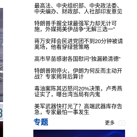
最高法、中央组织部、中央政法委、
中央编办、财政部、人社部印发意见
特朗普手握全球最强军力却无计可
施，外媒揭美伊战争“无解三选一”
蒋万安拜会民进党团不到20分钟被请
离场，他看穿绿营策略
高市早苗感谢各国慰问“独漏赖清德”
特朗普刚停火，伊朗为何反而主动开
战？专家揭背后算计
毒油案陈其迈怒问20%决策，卢秀燕
证实了，曝台湾当局有内鬼
美军武器快打光了？高端武器库存告
急，专家最怕一事发生
专题
更多