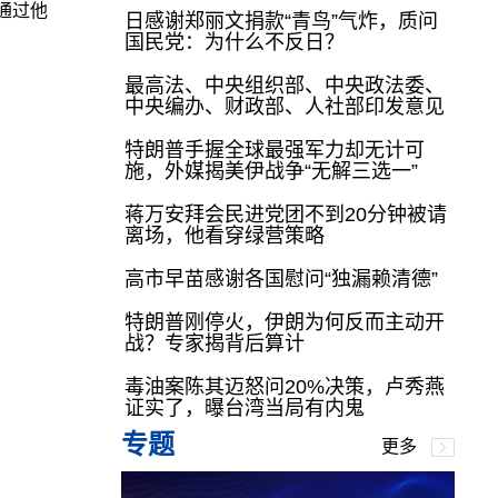
通过他
日感谢郑丽文捐款“青鸟”气炸，质问
国民党：为什么不反日？
最高法、中央组织部、中央政法委、
中央编办、财政部、人社部印发意见
特朗普手握全球最强军力却无计可
施，外媒揭美伊战争“无解三选一”
蒋万安拜会民进党团不到20分钟被请
离场，他看穿绿营策略
高市早苗感谢各国慰问“独漏赖清德”
特朗普刚停火，伊朗为何反而主动开
战？专家揭背后算计
毒油案陈其迈怒问20%决策，卢秀燕
证实了，曝台湾当局有内鬼
专题
更多