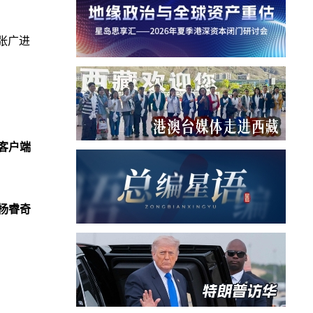
张广进
客户端
杨睿奇