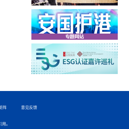
矩阵
意见反馈
引用。
返回顶部