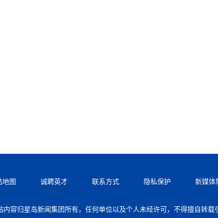
站地图
诚聘英才
联系方式
隐私保护
新媒体
站内容归星岛新闻集团所有，任何单位以及个人未经许可，不得擅自转载