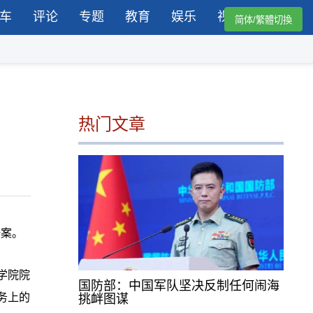
车
评论
专题
教育
娱乐
视频
简体/繁體切換
热门文章
一案。
学院院
国防部：中国军队坚决反制任何闹海
务上的
挑衅图谋