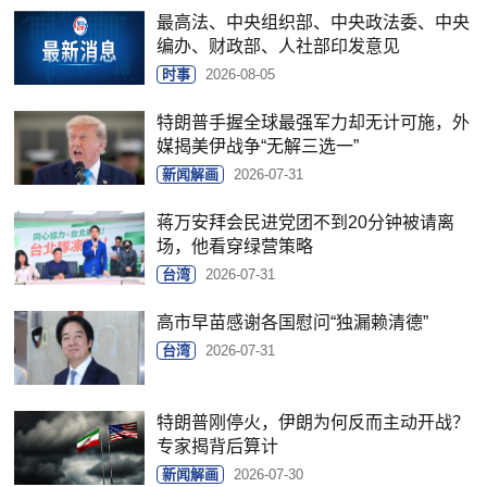
最高法、中央组织部、中央政法委、中央
编办、财政部、人社部印发意见
时事
2026-08-05
特朗普手握全球最强军力却无计可施，外
媒揭美伊战争“无解三选一”
新闻解画
2026-07-31
蒋万安拜会民进党团不到20分钟被请离
场，他看穿绿营策略
台湾
2026-07-31
高市早苗感谢各国慰问“独漏赖清德”
台湾
2026-07-31
特朗普刚停火，伊朗为何反而主动开战？
专家揭背后算计
新闻解画
2026-07-30