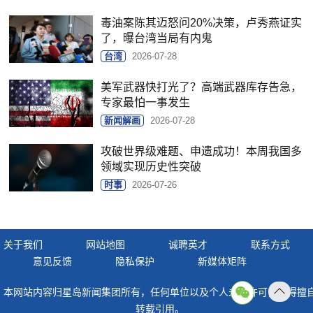
毒油案陈其迈怒问20%决策，卢秀燕证实
了，曝台湾当局有内鬼
台湾
2026-07-28
美军武器快打光了？高端武器库存告急，
专家最怕一事发生
新闻解画
2026-07-28
攻破世界级难题、申遗成功！本周我国多
领域实现历史性突破
时事
2026-07-26
关于我们
网站地图
诚聘英才
联系方式
意见反馈
隐私保护
新媒体矩阵
本网站内容归星岛新闻集团所有，任何单位以及个人未经许可，不得擅
返回
转载引用。