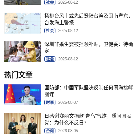
社会
2025-08-12
杨柳台风｜或先后登陆台湾及闽南粤东，
台发海上警报
社会
2025-08-12
深圳非婚生婴被拒领补贴，卫健委：待确
定
社会
2025-08-12
热门文章
国防部：中国军队坚决反制任何闹海挑衅
图谋
时事
2026-08-07
日感谢郑丽文捐款“青鸟”气炸，质问国民
党：为什么不反日？
台湾
2026-08-05