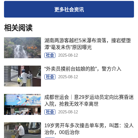
更多
社会
资讯
相关阅读
湖南两游客越栏5米瀑布滑落，撞岩壁堕
潭“毫发未伤”原因曝光
社会
2025-08-12
“外卖员摸前台姑娘的脸”，警方介入
社会
2025-08-12
成都世运会｜意29岁运动员定向比赛昏迷
入院，抢救无效不幸离世
社会
2025-08-12
19岁男开车多次撞击单车男，叫嚣：没人
治你，00后治你