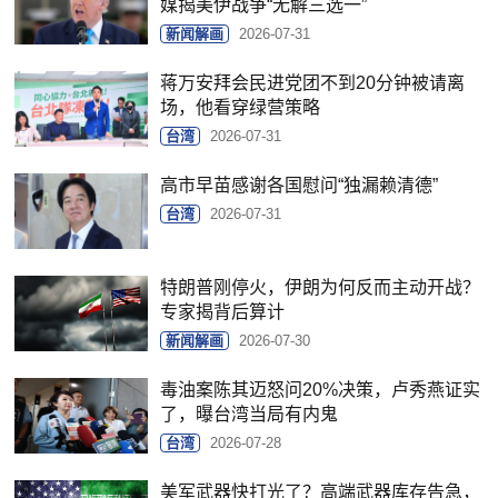
媒揭美伊战争“无解三选一”
新闻解画
2026-07-31
蒋万安拜会民进党团不到20分钟被请离
场，他看穿绿营策略
台湾
2026-07-31
高市早苗感谢各国慰问“独漏赖清德”
台湾
2026-07-31
特朗普刚停火，伊朗为何反而主动开战？
专家揭背后算计
新闻解画
2026-07-30
毒油案陈其迈怒问20%决策，卢秀燕证实
了，曝台湾当局有内鬼
台湾
2026-07-28
美军武器快打光了？高端武器库存告急，