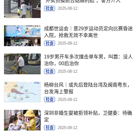
“外卖员摸前台姑娘的脸”，警方介入
社会
2025-08-12
成都世运会｜意29岁运动员定向比赛昏迷
入院，抢救无效不幸离世
社会
2025-08-12
19岁男开车多次撞击单车男，叫嚣：没人
治你，00后治你
社会
2025-08-12
杨柳台风｜或先后登陆台湾及闽南粤东，
台发海上警报
社会
2025-08-12
深圳非婚生婴被拒领补贴，卫健委：待确
定
社会
2025-08-12