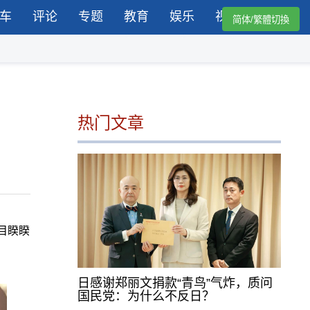
车
评论
专题
教育
娱乐
视频
简体/繁體切換
热门文章
目睽睽
日感谢郑丽文捐款“青鸟”气炸，质问
国民党：为什么不反日？