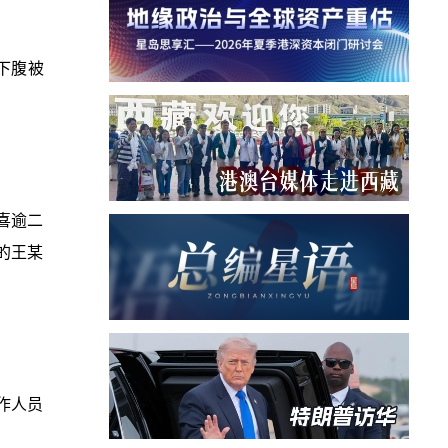
下腹被
喜逾二
的王某
作人员