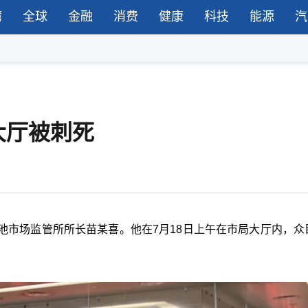
湾
全球
金融
消费
健康
科技
能源
汽
大厅被刺死
池市场监管所所长苗某喜。他在7月18日上午在市局大厅内，众