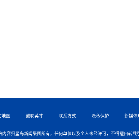
站地图
诚聘英才
联系方式
隐私保护
新媒体
站内容归星岛新闻集团所有，任何单位以及个人未经许可，不得擅自转载