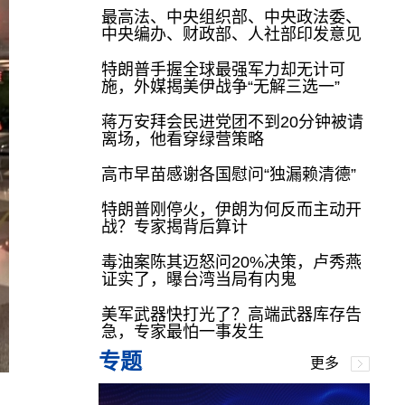
最高法、中央组织部、中央政法委、
中央编办、财政部、人社部印发意见
特朗普手握全球最强军力却无计可
施，外媒揭美伊战争“无解三选一”
蒋万安拜会民进党团不到20分钟被请
离场，他看穿绿营策略
高市早苗感谢各国慰问“独漏赖清德”
特朗普刚停火，伊朗为何反而主动开
战？专家揭背后算计
毒油案陈其迈怒问20%决策，卢秀燕
证实了，曝台湾当局有内鬼
美军武器快打光了？高端武器库存告
急，专家最怕一事发生
专题
更多