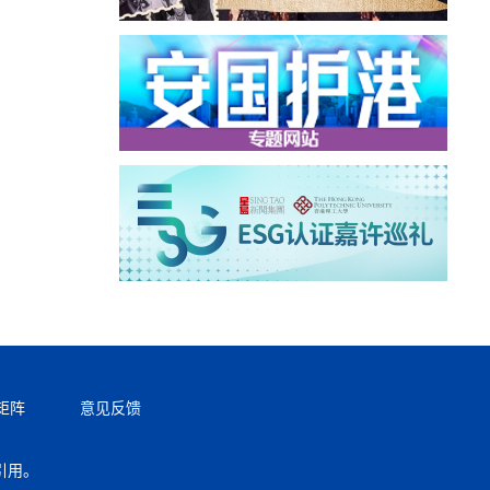
矩阵
意见反馈
引用。
返回顶部