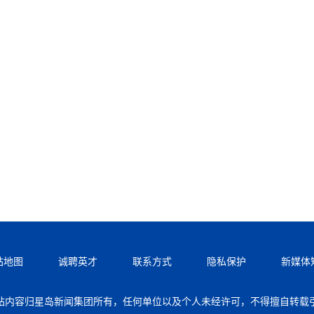
站地图
诚聘英才
联系方式
隐私保护
新媒体
站内容归星岛新闻集团所有，任何单位以及个人未经许可，不得擅自转载