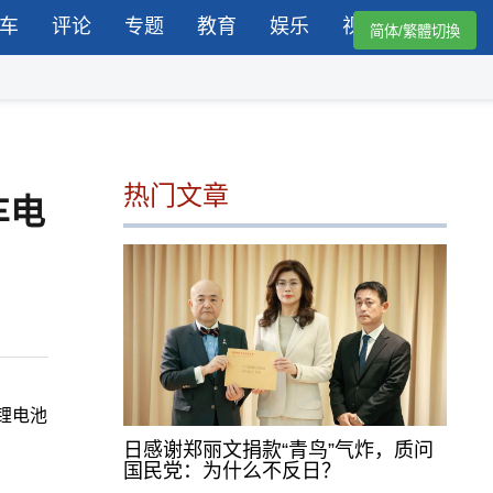
车
评论
专题
教育
娱乐
视频
简体/繁體切換
热门文章
车电
锂电池
日感谢郑丽文捐款“青鸟”气炸，质问
国民党：为什么不反日？