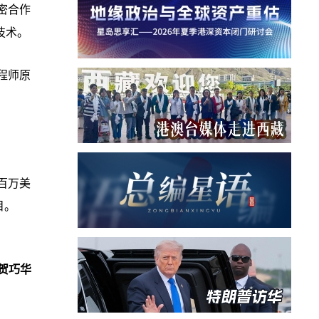
密合作
技术。
程师原
。
百万美
目。
贺巧华