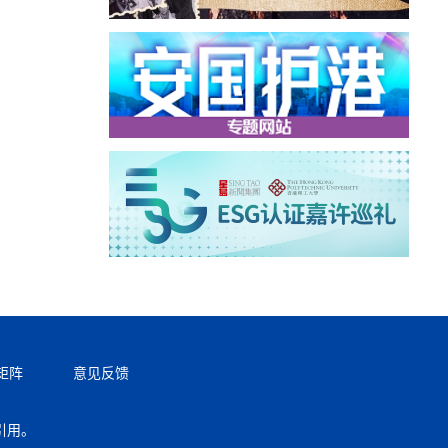
矩阵
意见反馈
引用。
返回顶部