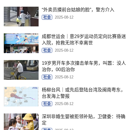
“外卖员摸前台姑娘的脸”，警方介入
社会
2025-08-12
成都世运会｜意29岁运动员定向比赛昏迷
入院，抢救无效不幸离世
社会
2025-08-12
19岁男开车多次撞击单车男，叫嚣：没人
治你，00后治你
社会
2025-08-12
杨柳台风｜或先后登陆台湾及闽南粤东，
台发海上警报
社会
2025-08-12
深圳非婚生婴被拒领补贴，卫健委：待确
定