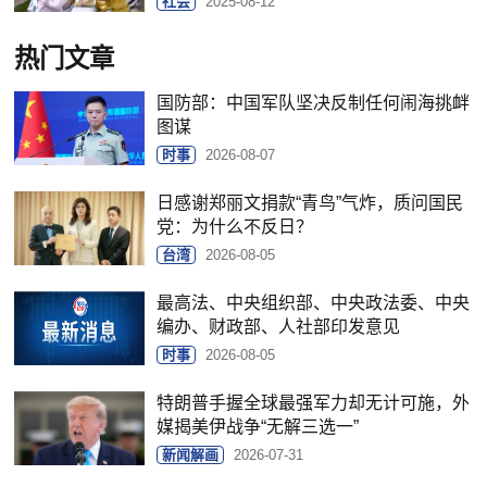
社会
2025-08-12
热门文章
国防部：中国军队坚决反制任何闹海挑衅
图谋
时事
2026-08-07
日感谢郑丽文捐款“青鸟”气炸，质问国民
党：为什么不反日？
台湾
2026-08-05
最高法、中央组织部、中央政法委、中央
编办、财政部、人社部印发意见
时事
2026-08-05
特朗普手握全球最强军力却无计可施，外
媒揭美伊战争“无解三选一”
新闻解画
2026-07-31