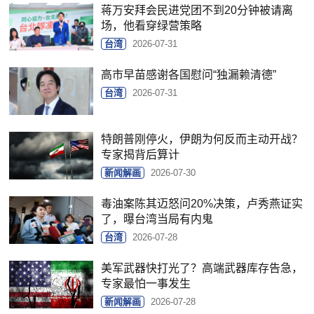
蒋万安拜会民进党团不到20分钟被请离
场，他看穿绿营策略
台湾
2026-07-31
高市早苗感谢各国慰问“独漏赖清德”
台湾
2026-07-31
特朗普刚停火，伊朗为何反而主动开战？
专家揭背后算计
新闻解画
2026-07-30
毒油案陈其迈怒问20%决策，卢秀燕证实
了，曝台湾当局有内鬼
台湾
2026-07-28
美军武器快打光了？高端武器库存告急，
专家最怕一事发生
新闻解画
2026-07-28