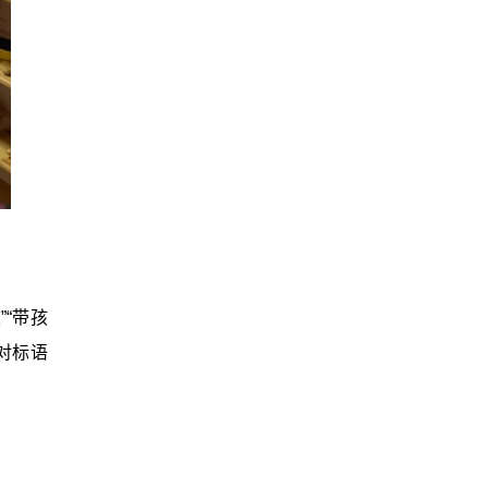
“带孩
对标语