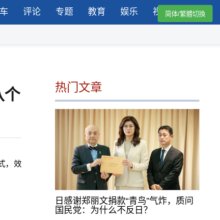
车
评论
专题
教育
娱乐
视频
简体/繁體切換
热门文章
八个
式，效
日感谢郑丽文捐款“青鸟”气炸，质问
国民党：为什么不反日？