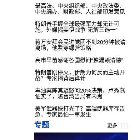
最高法、中央组织部、中央政法委、
中央编办、财政部、人社部印发意见
特朗普手握全球最强军力却无计可
施，外媒揭美伊战争“无解三选一”
蒋万安拜会民进党团不到20分钟被请
离场，他看穿绿营策略
高市早苗感谢各国慰问“独漏赖清德”
特朗普刚停火，伊朗为何反而主动开
战？专家揭背后算计
毒油案陈其迈怒问20%决策，卢秀燕
证实了，曝台湾当局有内鬼
美军武器快打光了？高端武器库存告
急，专家最怕一事发生
专题
更多