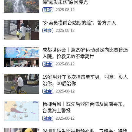
潭“毫发未伤”原因曝光
社会
2025-08-12
“外卖员摸前台姑娘的脸”，警方介入
社会
2025-08-12
成都世运会｜意29岁运动员定向比赛昏迷
入院，抢救无效不幸离世
社会
2025-08-12
19岁男开车多次撞击单车男，叫嚣：没人
治你，00后治你
社会
2025-08-12
杨柳台风｜或先后登陆台湾及闽南粤东，
台发海上警报
社会
2025-08-12
深圳非婚生婴被拒领补贴，卫健委：待确