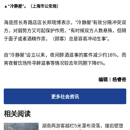
▲“冷静屋”。（上海市公安局）
海底捞长寿路店店长郑晓博表示，“冷静屋”有效分隔冲突双
方，对弱势方又可起保护作用，“有时候双方人数悬殊，但碍
于面子或者酒精作祟，（顾客）总是容易冲动生事”。
自“冷静屋”设立以来，夜间醉酒滋事的案件减少约16%，而
宵夜餐饮场所寻衅滋事等情况较去年同期下降6%。
编辑︱杨睿奇
更多
社会
资讯
相关阅读
湖南两游客越栏5米瀑布滑落，撞岩壁堕