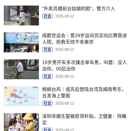
“外卖员摸前台姑娘的脸”，警方介入
社会
2025-08-12
成都世运会｜意29岁运动员定向比赛昏迷
入院，抢救无效不幸离世
社会
2025-08-12
19岁男开车多次撞击单车男，叫嚣：没人
治你，00后治你
社会
2025-08-12
杨柳台风｜或先后登陆台湾及闽南粤东，
台发海上警报
社会
2025-08-12
深圳非婚生婴被拒领补贴，卫健委：待确
定
社会
2025-08-12