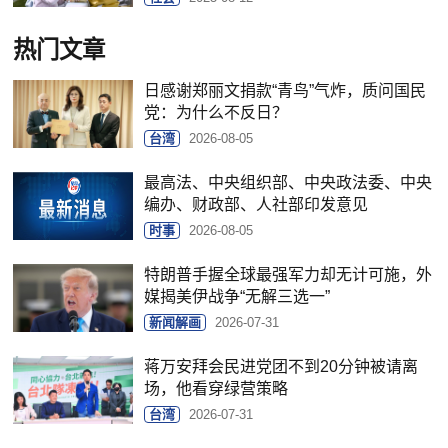
热门文章
日感谢郑丽文捐款“青鸟”气炸，质问国民
党：为什么不反日？
台湾
2026-08-05
最高法、中央组织部、中央政法委、中央
编办、财政部、人社部印发意见
时事
2026-08-05
特朗普手握全球最强军力却无计可施，外
媒揭美伊战争“无解三选一”
新闻解画
2026-07-31
蒋万安拜会民进党团不到20分钟被请离
场，他看穿绿营策略
台湾
2026-07-31