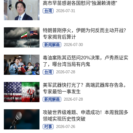
高市早苗感谢各国慰问“独漏赖清德”
台湾
2026-07-31
特朗普刚停火，伊朗为何反而主动开战？
专家揭背后算计
新闻解画
2026-07-30
毒油案陈其迈怒问20%决策，卢秀燕证实
了，曝台湾当局有内鬼
台湾
2026-07-28
美军武器快打光了？高端武器库存告急，
专家最怕一事发生
新闻解画
2026-07-28
攻破世界级难题、申遗成功！本周我国多
领域实现历史性突破
时事
2026-07-26