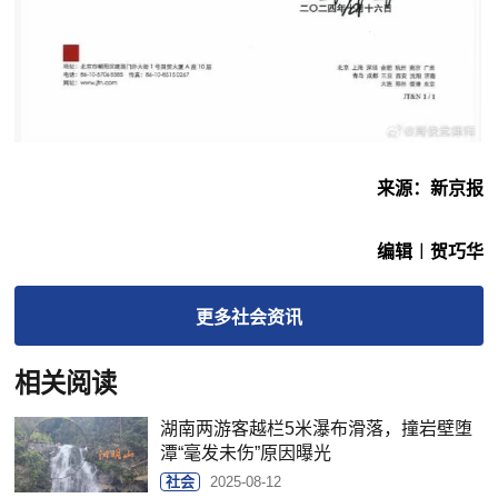
来源：新京报
编辑︱贺巧华
更多
社会
资讯
相关阅读
湖南两游客越栏5米瀑布滑落，撞岩壁堕
潭“毫发未伤”原因曝光
社会
2025-08-12