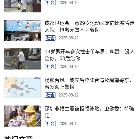
社会
2025-08-12
成都世运会｜意29岁运动员定向比赛昏迷
入院，抢救无效不幸离世
社会
2025-08-12
19岁男开车多次撞击单车男，叫嚣：没人
治你，00后治你
社会
2025-08-12
杨柳台风｜或先后登陆台湾及闽南粤东，
台发海上警报
社会
2025-08-12
深圳非婚生婴被拒领补贴，卫健委：待确
定
社会
2025-08-12