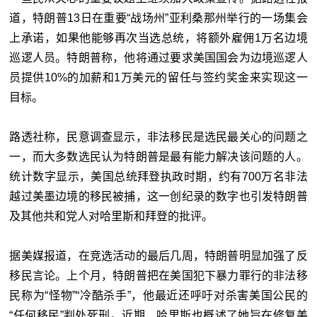
道，特朗普13日在重要“战场州”亚利桑那州举行的一场集会
上承诺，如果他能够再次当选总统，将额外雇佣1万名边境
巡逻人员。特朗普称，他将通过要求美国国会为边境巡逻人
员提供10%的加薪和1万美元的留任与签约奖金来实现这一
目标。
路透社称，民意调查显示，非法移民是选民最关心的问题之
一，而大多数选民认为特朗普是最有能力解决该问题的人。
统计数字显示，美国总统拜登执政时期，约有700万名非法
越过美墨边境的移民被捕，这一创纪录的数字也引发特朗普
及其他共和党人对哈里斯和拜登的批评。
据美媒报道，在竞选活动的最后几周，特朗普明显加强了反
移民言论。上个月，特朗普把在美国犯下暴力罪行的非法移
民称为“怪物”“冷酷杀手”，他最近还呼吁对杀害美国公民的
“任何移民”判处死刑。近期，哈里斯也概述了她旨在修复美