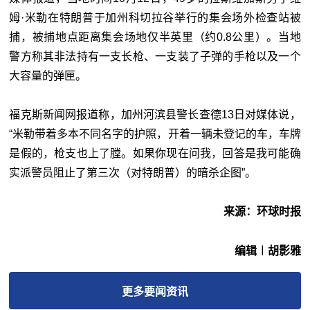
姆·米勒在特朗普于加州科切拉谷举行的集会场外检查站被
捕，被捕地点距离集会场地仅半英里（约0.8公里）。当地
警方称其非法持有一支长枪、一支装了子弹的手枪以及一个
大容量的弹匣。
福克斯新闻网报道称，加州河滨县警长查德13日对媒体说，
“米勒带着多本不同名字的护照，开着一辆未登记的车，车牌
是假的，枪支也上了膛。如果你现在问我，回答是我可能确
实派警员阻止了第三次（对特朗普）的暗杀企图”。
来源：环球时报
编辑︱胡影雅
更多
要闻
资讯