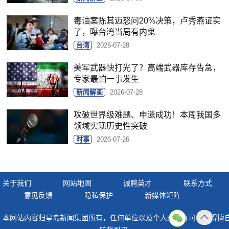
毒油案陈其迈怒问20%决策，卢秀燕证实
了，曝台湾当局有内鬼
台湾
2026-07-28
美军武器快打光了？高端武器库存告急，
专家最怕一事发生
新闻解画
2026-07-28
攻破世界级难题、申遗成功！本周我国多
领域实现历史性突破
时事
2026-07-26
关于我们
网站地图
诚聘英才
联系方式
意见反馈
隐私保护
新媒体矩阵
本网站内容归星岛新闻集团所有，任何单位以及个人未经许可，不得擅