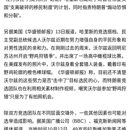
国“支离破碎的移民制度”的计划，同时指责特朗普“煽动恐惧
和分裂”。
另据美国《华盛顿邮报》13日报道，哈里斯的竞选搭档、民
主党副总统候选人沃尔兹近期在努力增强自身的平民形象和
对男性选民的亲和力。在刚刚过去的周末，沃尔兹返回明尼
苏达州开启“野鸡狩猎季”，并出席了一场高中橄榄球比赛。
在美媒发布的照片中，沃尔兹身着全套猎人装备，戴着印有
野鸡轮廓的橙色棒球帽。《华盛顿邮报》称，目前还不清楚
沃尔兹的这些努力是否“击中了”目标选民的心，而特朗普竞
选团队也在利用相关素材制作视频，嘲笑沃尔兹参加“野鸡狩
猎”只是为了有拍照机会。
除双方竞选团队在不同层面交锋外，一些其他因素也可能对
选举造成影响。据英国广播公司（BBC）、福克斯新闻网等
媒体报道，当地时间10月12日，49岁的拉斯维加斯男子维