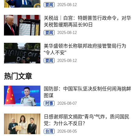
要闻
2025-08-12
关税战｜白宫：特朗普签行政命令，对华
关税暂缓期再延长90日
要闻
2025-08-12
美华盛顿市长称联邦政府接管警局行为
“令人不安”
要闻
2025-08-12
热门文章
国防部：中国军队坚决反制任何闹海挑衅
图谋
时事
2026-08-07
日感谢郑丽文捐款“青鸟”气炸，质问国民
党：为什么不反日？
台湾
2026-08-05