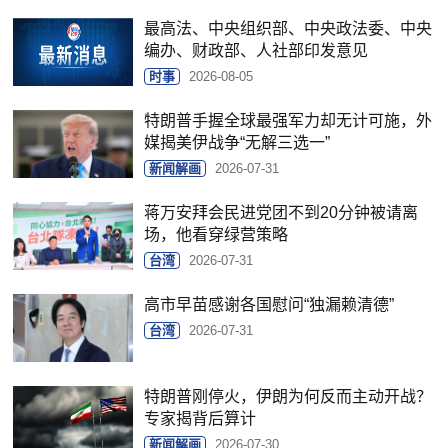
最高法、中央组织部、中央政法委、中央
编办、财政部、人社部印发意见
时事
2026-08-05
特朗普手握全球最强军力却无计可施，外
媒揭美伊战争“无解三选一”
新闻解画
2026-07-31
蒋万安拜会民进党团不到20分钟被请离
场，他看穿绿营策略
台湾
2026-07-31
高市早苗感谢各国慰问“独漏赖清德”
台湾
2026-07-31
特朗普刚停火，伊朗为何反而主动开战？
专家揭背后算计
新闻解画
2026-07-30