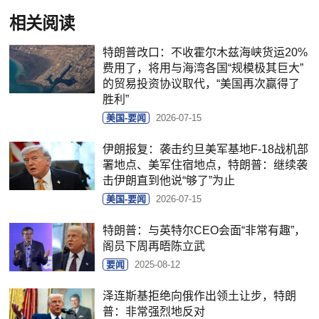
相关阅读
特朗普改口：不收霍尔木兹海峡货运20%
费用了，将用与海湾各国“规模极其巨大”
的贸易投资协议取代，“美国再次赢得了
胜利”
美国-要闻
2026-07-15
伊朗报复：袭击约旦美军基地F-18战机部
署地点、美军住宿地点，特朗普：继续袭
击伊朗直到他说“够了”为止
美国-要闻
2026-07-15
特朗普：与英特尔CEO会面“非常有趣”，
阁员下周再晤陈立武
要闻
2025-08-12
泽连斯基拒绝向俄作出领土让步，特朗
普：非常强烈地反对