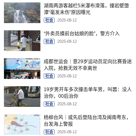
湖南两游客越栏5米瀑布滑落，撞岩壁堕
潭“毫发未伤”原因曝光
社会
2025-08-12
“外卖员摸前台姑娘的脸”，警方介入
社会
2025-08-12
成都世运会｜意29岁运动员定向比赛昏迷
入院，抢救无效不幸离世
社会
2025-08-12
19岁男开车多次撞击单车男，叫嚣：没人
治你，00后治你
社会
2025-08-12
杨柳台风｜或先后登陆台湾及闽南粤东，
台发海上警报
社会
2025-08-12