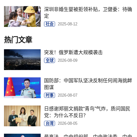
深圳非婚生婴被拒领补贴，卫健委：待确
定
社会
2025-08-12
热门文章
突发！俄罗斯遭大规模袭击
全球
2026-08-09
国防部：中国军队坚决反制任何闹海挑衅
图谋
时事
2026-08-07
日感谢郑丽文捐款“青鸟”气炸，质问国民
党：为什么不反日？
台湾
2026-08-05
最高法、中央组织部、中央政法委、中央