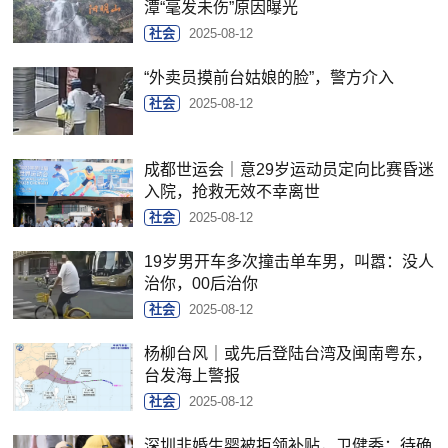
潭“毫发未伤”原因曝光
社会
2025-08-12
“外卖员摸前台姑娘的脸”，警方介入
社会
2025-08-12
成都世运会｜意29岁运动员定向比赛昏迷
入院，抢救无效不幸离世
社会
2025-08-12
19岁男开车多次撞击单车男，叫嚣：没人
治你，00后治你
社会
2025-08-12
杨柳台风｜或先后登陆台湾及闽南粤东，
台发海上警报
社会
2025-08-12
深圳非婚生婴被拒领补贴，卫健委：待确