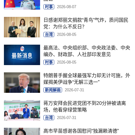
时事
2026-08-07
日感谢郑丽文捐款“青鸟”气炸，质问国民
党：为什么不反日？
台湾
2026-08-05
最高法、中央组织部、中央政法委、中央
编办、财政部、人社部印发意见
时事
2026-08-05
特朗普手握全球最强军力却无计可施，外
媒揭美伊战争“无解三选一”
新闻解画
2026-07-31
蒋万安拜会民进党团不到20分钟被请离
场，他看穿绿营策略
台湾
2026-07-31
高市早苗感谢各国慰问“独漏赖清德”