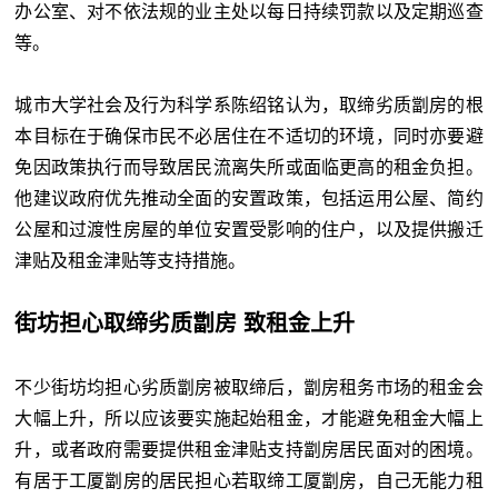
办公室、对不依法规的业主处以每日持续罚款以及定期巡查
等。
城市大学社会及行为科学系陈绍铭认为，取缔劣质劏房的根
本目标在于确保市民不必居住在不适切的环境，同时亦要避
免因政策执行而导致居民流离失所或面临更高的租金负担。
他建议政府优先推动全面的安置政策，包括运用公屋、简约
公屋和过渡性房屋的单位安置受影响的住户，以及提供搬迁
津贴及租金津贴等支持措施。
街坊担心取缔劣质劏房 致租金上升
不少街坊均担心劣质劏房被取缔后，劏房租务市场的租金会
大幅上升，所以应该要实施起始租金，才能避免租金大幅上
升，或者政府需要提供租金津贴支持劏房居民面对的困境。
有居于工厦劏房的居民担心若取缔工厦劏房，自己无能力租