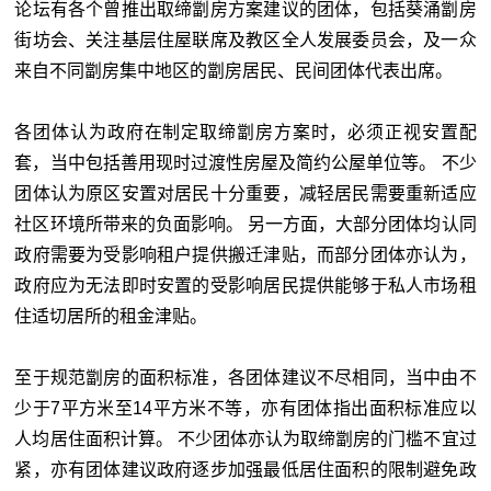
论坛有各个曾推出取缔劏房方案建议的团体，包括葵涌劏房
街坊会、关注基层住屋联席及教区全人发展委员会，及一众
来自不同劏房集中地区的劏房居民、民间团体代表出席。
各团体认为政府在制定取缔劏房方案时，必须正视安置配
套，当中包括善用现时过渡性房屋及简约公屋单位等。 不少
团体认为原区安置对居民十分重要，减轻居民需要重新适应
社区环境所带来的负面影响。 另一方面，大部分团体均认同
政府需要为受影响租户提供搬迁津贴，而部分团体亦认为，
政府应为无法即时安置的受影响居民提供能够于私人市场租
住适切居所的租金津贴。
至于规范劏房的面积标准，各团体建议不尽相同，当中由不
少于7平方米至14平方米不等，亦有团体指出面积标准应以
人均居住面积计算。 不少团体亦认为取缔劏房的门槛不宜过
紧，亦有团体建议政府逐步加强最低居住面积的限制避免政