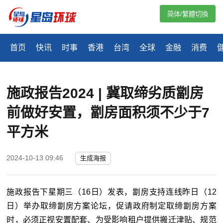
简体/繁體切換
首页
快讯
时事
香港
台湾
全球
金融
消费
施政报告2024 | 冀取缔劣质劏房
前做好安置，劏房面积须不少于7
平方米
2024-10-13 09:46
生成海报
施政报告下星期三（16日）发表，劏房支持连线昨日（12
日）举办取缔劏房方案论坛，促请政府制定取缔劏房方案
时，必须正视安置配套、为受影响租户提供搬迁津贴、规范