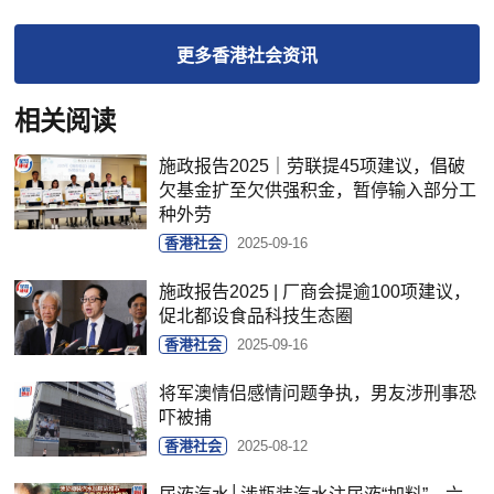
更多
香港社会
资讯
相关阅读
施政报告2025｜劳联提45项建议，倡破
欠基金扩至欠供强积金，暂停输入部分工
种外劳
香港社会
2025-09-16
施政报告2025 | 厂商会提逾100项建议，
促北都设食品科技生态圈
香港社会
2025-09-16
将军澳情侣感情问题争执，男友涉刑事恐
吓被捕
香港社会
2025-08-12