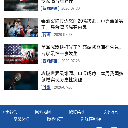
专家揭背后算计
新闻解画
2026-07-30
毒油案陈其迈怒问20%决策，卢秀燕证实
了，曝台湾当局有内鬼
台湾
2026-07-28
美军武器快打光了？高端武器库存告急，
专家最怕一事发生
新闻解画
2026-07-28
攻破世界级难题、申遗成功！本周我国多
领域实现历史性突破
时事
2026-07-26
关于我们
网站地图
诚聘英才
联系方式
意见反馈
隐私保护
新媒体矩阵