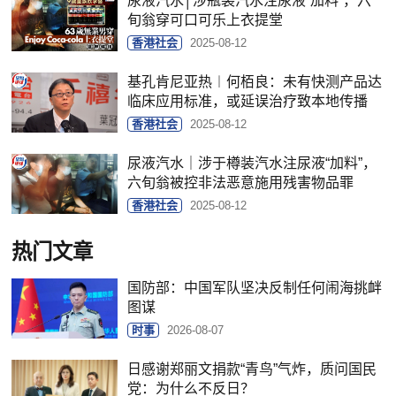
尿液汽水│涉瓶装汽水注尿液“加料”，六
旬翁穿可口可乐上衣提堂
香港社会
2025-08-12
基孔肯尼亚热︱何栢良：未有快测产品达
临床应用标准，或延误治疗致本地传播
香港社会
2025-08-12
尿液汽水｜涉于樽装汽水注尿液“加料”，
六旬翁被控非法恶意施用残害物品罪
香港社会
2025-08-12
热门文章
国防部：中国军队坚决反制任何闹海挑衅
图谋
时事
2026-08-07
日感谢郑丽文捐款“青鸟”气炸，质问国民
党：为什么不反日？