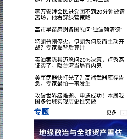
蒋万安拜会民进党团不到20分钟被请
离场，他看穿绿营策略
高市早苗感谢各国慰问“独漏赖清德”
特朗普刚停火，伊朗为何反而主动开
战？专家揭背后算计
毒油案陈其迈怒问20%决策，卢秀燕
证实了，曝台湾当局有内鬼
美军武器快打光了？高端武器库存告
急，专家最怕一事发生
攻破世界级难题、申遗成功！本周我
国多领域实现历史性突破
专题
更多