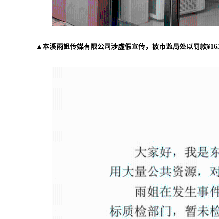
▲本溪雨姐传媒有限公司涉虚假宣传，被市监局处以罚款¥16