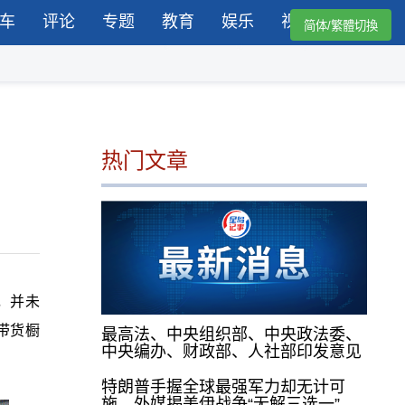
车
评论
专题
教育
娱乐
视频
简体/繁體切換
热门文章
，并未
带货橱
最高法、中央组织部、中央政法委、
中央编办、财政部、人社部印发意见
特朗普手握全球最强军力却无计可
施，外媒揭美伊战争“无解三选一”