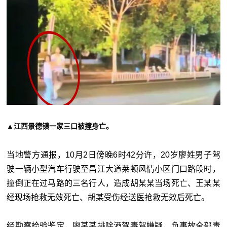
▲江西景德镇一家三口被撞身亡。
当地警方通报，10月2日傍晚6时42分许，20岁廖姓男子驾
驶一辆小型汽车行驶至昌江大道莱顿风情小区门口路段时，
撞倒正在过马路的三名行人，造成胡某某当场死亡、王某某
经现场抢救无效死亡、胡某受伤经送医抢救无效后死亡。
经勘察检验鉴定，廖某某排除酒驾毒驾嫌疑，负事故全部责