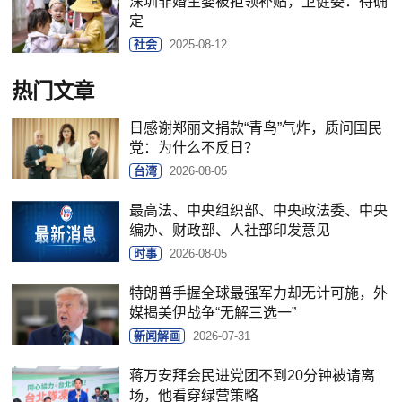
深圳非婚生婴被拒领补贴，卫健委：待确
定
社会
2025-08-12
热门文章
日感谢郑丽文捐款“青鸟”气炸，质问国民
党：为什么不反日？
台湾
2026-08-05
最高法、中央组织部、中央政法委、中央
编办、财政部、人社部印发意见
时事
2026-08-05
特朗普手握全球最强军力却无计可施，外
媒揭美伊战争“无解三选一”
新闻解画
2026-07-31
蒋万安拜会民进党团不到20分钟被请离
场，他看穿绿营策略