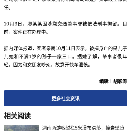
任。
10月3日，廖某某因涉嫌交通肇事罪被依法刑事拘留。目
前，案件正在办理中。
据内媒体报道，死者亲属10月11日表示，被撞身亡的是儿子
儿媳和不满1岁的孙子一家三口。据她了解，肇事者很年
轻，因为和女朋友吵架，故意开快车泄愤。
编辑︱胡影雅
更多
社会
资讯
相关阅读
湖南两游客越栏5米瀑布滑落，撞岩壁堕