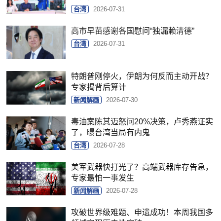
台湾
2026-07-31
高市早苗感谢各国慰问“独漏赖清德”
台湾
2026-07-31
特朗普刚停火，伊朗为何反而主动开战？
专家揭背后算计
新闻解画
2026-07-30
毒油案陈其迈怒问20%决策，卢秀燕证实
了，曝台湾当局有内鬼
台湾
2026-07-28
美军武器快打光了？高端武器库存告急，
专家最怕一事发生
新闻解画
2026-07-28
攻破世界级难题、申遗成功！本周我国多