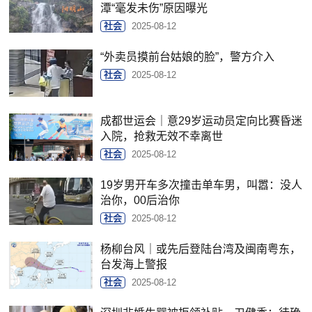
潭“毫发未伤”原因曝光
社会
2025-08-12
“外卖员摸前台姑娘的脸”，警方介入
社会
2025-08-12
成都世运会｜意29岁运动员定向比赛昏迷
入院，抢救无效不幸离世
社会
2025-08-12
19岁男开车多次撞击单车男，叫嚣：没人
治你，00后治你
社会
2025-08-12
杨柳台风｜或先后登陆台湾及闽南粤东，
台发海上警报
社会
2025-08-12