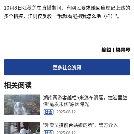
10月8日江秋莲在直播期间，有网民要求她回应理记上述的
多个指控，江则仅反驳：“我就看能把我怎么地（样）”。
编辑︱梁景琴
更多
社会
资讯
相关阅读
湖南两游客越栏5米瀑布滑落，撞岩壁堕
潭“毫发未伤”原因曝光
社会
2025-08-12
“外卖员摸前台姑娘的脸”，警方介入
社会
2025-08-12