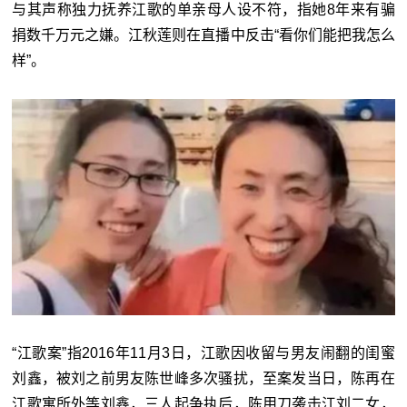
与其声称独力抚养江歌的单亲母人设不符，指她8年来有骗
捐数千万元之嫌。江秋莲则在直播中反击“看你们能把我怎么
样”。
“江歌案”指2016年11月3日，江歌因收留与男友闹翻的闺蜜
刘鑫，被刘之前男友陈世峰多次骚扰，至案发当日，陈再在
江歌寓所外等刘鑫，三人起争执后，陈用刀袭击江刘二女，