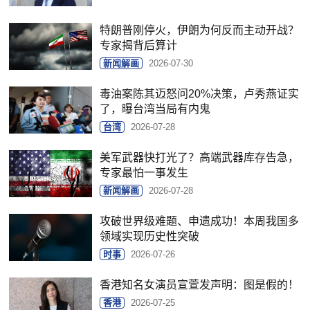
特朗普刚停火，伊朗为何反而主动开战？
专家揭背后算计
新闻解画
2026-07-30
毒油案陈其迈怒问20%决策，卢秀燕证实
了，曝台湾当局有内鬼
台湾
2026-07-28
美军武器快打光了？高端武器库存告急，
专家最怕一事发生
新闻解画
2026-07-28
攻破世界级难题、申遗成功！本周我国多
领域实现历史性突破
时事
2026-07-26
香港知名女演员宣萱发声明：图是假的！
香港
2026-07-25