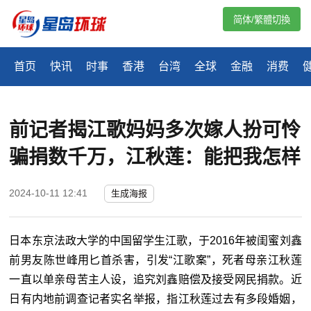
简体/繁體切換
首页
快讯
时事
香港
台湾
全球
金融
消费
前记者揭江歌妈妈多次嫁人扮可怜
骗捐数千万，江秋莲：能把我怎样
2024-10-11 12:41
生成海报
日本东京法政大学的中国留学生江歌，于2016年被闺蜜刘鑫
前男友陈世峰用匕首杀害，引发“江歌案”，死者母亲江秋莲
一直以单亲母苦主人设，追究刘鑫赔偿及接受网民捐款。近
日有内地前调查记者实名举报，指江秋莲过去有多段婚姻，