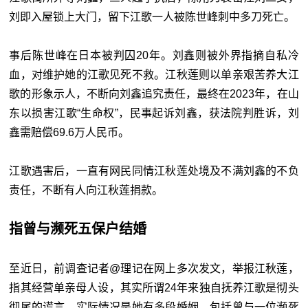
刘即入屋锁上大门，留下江歌一人被陈世峰刺中多刀死亡。
事后陈世峰在日本被判囚20年。刘鑫则被外界指摘自私冷
血，对维护她的江歌见死不救。江秋莲则以单亲艰苦养大江
歌的形象示人，不断向刘鑫追究责任，最终在2023年，在山
东以损害江歌“生命权”，民事起诉刘鑫，获法院判胜诉，刘
鑫需赔偿69.6万人民币。
江歌遇害后，一直有网民同情江秋莲处境及不满刘鑫的不负
责任，不断有人向江秋莲捐款。
指曾与濒死五保户结婚
至近日，前调查记者@理记在网上多次发文，举报江秋莲，
指其经营单亲母人设，其实所谓24年来独自抚养江歌是彻头
彻尾的谎言，实际情况是她有多段婚姻，包括曾与一位濒死