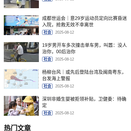
成都世运会｜意29岁运动员定向比赛昏迷
入院，抢救无效不幸离世
社会
2025-08-12
19岁男开车多次撞击单车男，叫嚣：没人
治你，00后治你
社会
2025-08-12
杨柳台风｜或先后登陆台湾及闽南粤东，
台发海上警报
社会
2025-08-12
深圳非婚生婴被拒领补贴，卫健委：待确
定
社会
2025-08-12
热门文章