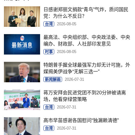
日感谢郑丽文捐款“青鸟”气炸，质问国民
党：为什么不反日？
台湾
2026-08-05
最高法、中央组织部、中央政法委、中央
编办、财政部、人社部印发意见
时事
2026-08-05
特朗普手握全球最强军力却无计可施，外
媒揭美伊战争“无解三选一”
新闻解画
2026-07-31
蒋万安拜会民进党团不到20分钟被请离
场，他看穿绿营策略
台湾
2026-07-31
高市早苗感谢各国慰问“独漏赖清德”
台湾
2026-07-31