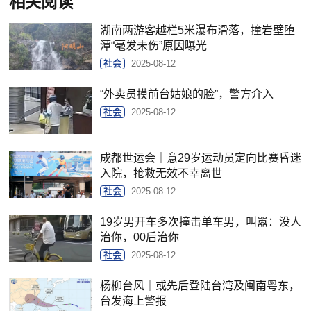
相关阅读
湖南两游客越栏5米瀑布滑落，撞岩壁堕
潭“毫发未伤”原因曝光
社会
2025-08-12
“外卖员摸前台姑娘的脸”，警方介入
社会
2025-08-12
成都世运会｜意29岁运动员定向比赛昏迷
入院，抢救无效不幸离世
社会
2025-08-12
19岁男开车多次撞击单车男，叫嚣：没人
治你，00后治你
社会
2025-08-12
杨柳台风｜或先后登陆台湾及闽南粤东，
台发海上警报