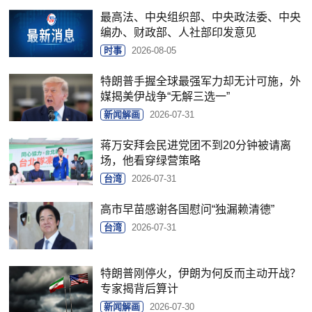
最高法、中央组织部、中央政法委、中央
编办、财政部、人社部印发意见
时事
2026-08-05
特朗普手握全球最强军力却无计可施，外
媒揭美伊战争“无解三选一”
新闻解画
2026-07-31
蒋万安拜会民进党团不到20分钟被请离
场，他看穿绿营策略
台湾
2026-07-31
高市早苗感谢各国慰问“独漏赖清德”
台湾
2026-07-31
特朗普刚停火，伊朗为何反而主动开战？
专家揭背后算计
新闻解画
2026-07-30