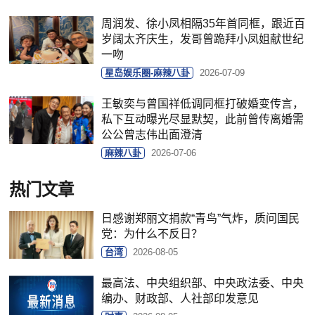
周润发、徐小凤相隔35年首同框，跟近百
岁阔太齐庆生，发哥曾跪拜小凤姐献世纪
一吻
星岛娱乐圈-麻辣八卦
2026-07-09
王敏奕与曾国祥低调同框打破婚变传言，
私下互动曝光尽显默契，此前曾传离婚需
公公曾志伟出面澄清
麻辣八卦
2026-07-06
热门文章
日感谢郑丽文捐款“青鸟”气炸，质问国民
党：为什么不反日？
台湾
2026-08-05
最高法、中央组织部、中央政法委、中央
编办、财政部、人社部印发意见