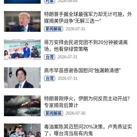
时事
2026-08-05
特朗普手握全球最强军力却无计可施，外
媒揭美伊战争“无解三选一”
新闻解画
2026-07-31
蒋万安拜会民进党团不到20分钟被请离
场，他看穿绿营策略
台湾
2026-07-31
高市早苗感谢各国慰问“独漏赖清德”
台湾
2026-07-31
特朗普刚停火，伊朗为何反而主动开战？
专家揭背后算计
新闻解画
2026-07-30
毒油案陈其迈怒问20%决策，卢秀燕证实
了，曝台湾当局有内鬼