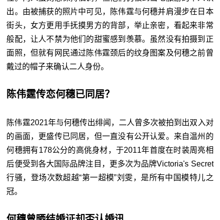
出。由被捕获的照片中可见，陈伟霆与何穗并肩漫步在日本
街头，女方更用手抚摸男方的背部，举止亲密，看起来非常
般配，让人不禁为他们的甜蜜感到羡慕。虽然没有拍摄到正
面照，但就有网民通过陈伟霆颈后的纹身图案及何穗之前曾
戴过的帽子来确认二人身份。
陈伟霆传恋何穗已同居？
陈伟霆2021年与何穗传出绯闻，二人曾多次被拍到出双入对
的画面，更盛传已同居，但一直没有公开认爱。来自温州的
何穗拥有178公分的高佻身材，于2011年首度在时装周亮相
后便受到各大国际品牌注目，更多次为品牌Victoria's Secret
行骚，登场次数超越“第一超模”刘雯，是所有中国模特儿之
冠。
何穗曾晒结婚证却否认婚讯