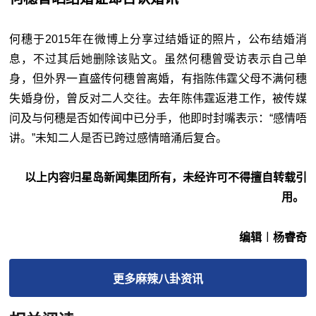
何穗于2015年在微博上分享过结婚证的照片，公布结婚消
息，不过其后她删除该贴文。虽然何穗曾受访表示自己单
身，但外界一直盛传何穗曾离婚，有指陈伟霆父母不满何穗
失婚身份，曾反对二人交往。去年陈伟霆返港工作，被传媒
问及与何穗是否如传闻中已分手，他即时封嘴表示：“感情唔
讲。”未知二人是否已跨过感情暗涌后复合。
以上内容归星岛新闻集团所有，未经许可不得擅自转载引
用。
编辑︱杨睿奇
更多
麻辣八卦
资讯