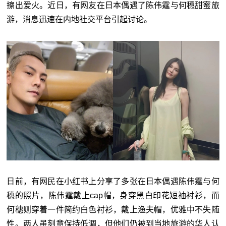
擦出爱火。近日，有网友在日本偶遇了陈伟霆与何穗甜蜜旅
游，消息迅速在内地社交平台引起讨论。
日前，有网民在小红书上分享了多张在日本偶遇陈伟霆与何
穗的照片，陈伟霆戴上cap帽，身穿黑白印花短袖衬衫，而
何穗则穿着一件简约白色衬衫，戴上渔夫帽，优雅中不失随
性。两人虽刻意保持低调，但他们仍被到当地旅游的华人认