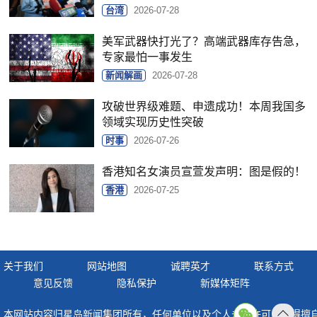
台湾
2026-07-28
美军武器快打光了？高端武器库存告急，
专家最怕一事发生
新闻解画
2026-07-28
攻破世界级难题、申遗成功！本周我国多
领域实现历史性突破
时事
2026-07-26
香港知名女演员宣萱发声明：图是假的！
香港
2026-07-25
关于我们
网站地图
诚聘英才
联系方式
意见反馈
隐私保护
新媒体矩阵
本网站内容归星岛新闻集团所有，任何单位以及个人未经许可，不得擅