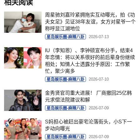
相关阅读
周星驰刘嘉玲紧拥拖实互动曝光，拍《功
夫女足》见证38年友谊，女方对星爷一个
称呼显江湖地位
星岛娱乐圈-麻辣八卦
2026-07-13
IU（李知恩）、李钟硕宣布分手，结束4
年恋情：将以关系很好的前后辈身份继续
相处；知情人士透露分手原因：工作繁
忙，聚少离多
星岛娱乐圈-麻辣八卦
2026-07-10
金秀贤官司重大进展！ 厂商撤回25亿韩
元求偿法院建议和解
星岛娱乐圈-麻辣八卦
2026-07-09
S妈担心被赶出豪宅沦落街头，小S下一
步动向曝光
星岛娱乐圈-麻辣八卦
2026-07-09