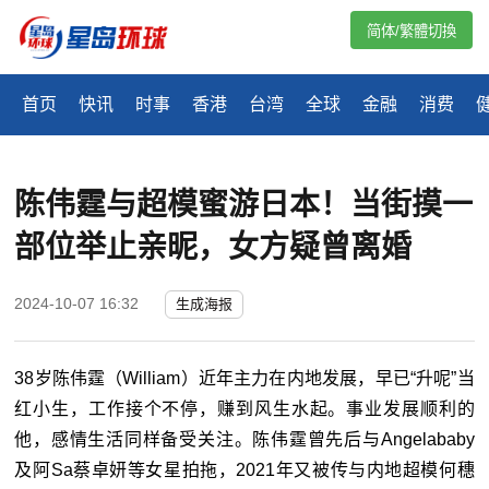
简体/繁體切換
首页
快讯
时事
香港
台湾
全球
金融
消费
陈伟霆与超模蜜游日本！当街摸一
部位举止亲昵，女方疑曾离婚
2024-10-07 16:32
生成海报
38岁陈伟霆（William）近年主力在内地发展，早已“升呢”当
红小生，工作接个不停，赚到风生水起。事业发展顺利的
他，感情生活同样备受关注。陈伟霆曾先后与Angelababy
及阿Sa蔡卓妍等女星拍拖，2021年又被传与内地超模何穗