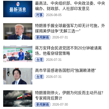
最高法、中央组织部、中央政法委、中央
编办、财政部、人社部印发意见
时事
2026-08-05
特朗普手握全球最强军力却无计可施，外
媒揭美伊战争“无解三选一”
新闻解画
2026-07-31
蒋万安拜会民进党团不到20分钟被请离
场，他看穿绿营策略
台湾
2026-07-31
高市早苗感谢各国慰问“独漏赖清德”
台湾
2026-07-31
特朗普刚停火，伊朗为何反而主动开战？
专家揭背后算计
新闻解画
2026-07-30