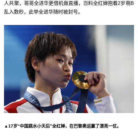
人共聚，哥哥全进华更借机做直播，岂料全红婵抱着2岁萌B
乱入数秒，此举全进华随时被封号。
▲17岁“中国跳水小天后”全红婵，在巴黎奥运赢了漂亮一仗。