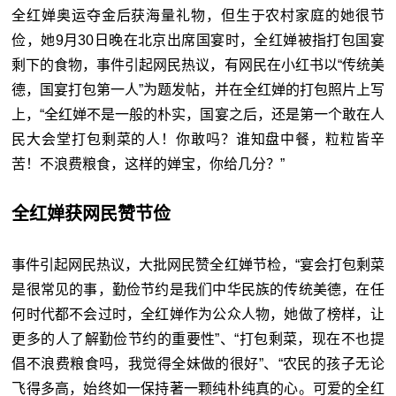
全红婵奥运夺金后获海量礼物，但生于农村家庭的她很节
俭，她9月30日晚在北京出席国宴时，全红婵被指打包国宴
剩下的食物，事件引起网民热议，有网民在小红书以“传统美
德，国宴打包第一人”为题发帖，并在全红婵的打包照片上写
上，“全红婵不是一般的朴实，国宴之后，还是第一个敢在人
民大会堂打包剩菜的人！你敢吗？谁知盘中餐，粒粒皆辛
苦！不浪费粮食，这样的婵宝，你给几分？”
全红婵获网民赞节俭
事件引起网民热议，大批网民赞全红婵节检，“宴会打包剩菜
是很常见的事，勤俭节约是我们中华民族的传统美德，在任
何时代都不会过时，全红婵作为公众人物，她做了榜样，让
更多的人了解勤俭节约的重要性”、“打包剩菜，现在不也提
倡不浪费粮食吗，我觉得全妹做的很好”、“农民的孩子无论
飞得多高，始终如一保持著一颗纯朴纯真的心。可爱的全红