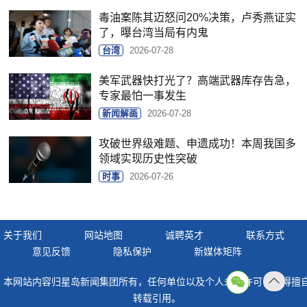
毒油案陈其迈怒问20%决策，卢秀燕证实
了，曝台湾当局有内鬼
台湾
2026-07-28
美军武器快打光了？高端武器库存告急，
专家最怕一事发生
新闻解画
2026-07-28
攻破世界级难题、申遗成功！本周我国多
领域实现历史性突破
时事
2026-07-26
关于我们
网站地图
诚聘英才
联系方式
意见反馈
隐私保护
新媒体矩阵
本网站内容归星岛新闻集团所有，任何单位以及个人未经许可，不得擅
返回
转载引用。