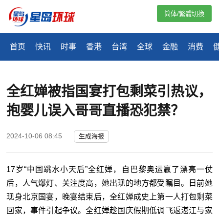
简体/繁體切換
首页
快讯
时事
香港
台湾
全球
金融
消费
全红婵被指国宴打包剩菜引热议，
抱婴儿误入哥哥直播恐犯禁？
2024-10-06 08:45
生成海报
17岁“中国跳水小天后”全红婵，自巴黎奥运赢了漂亮一仗
后，人气爆灯、关注度高，她出现的地方都受瞩目。日前她
现身北京国宴，晚宴结束后，全红婵成史上第一人打包剩菜
回家，事件引起争议。全红婵趁国庆假期低调飞返湛江与家