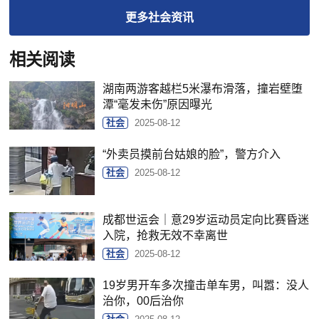
更多
社会
资讯
相关阅读
湖南两游客越栏5米瀑布滑落，撞岩壁堕
潭“毫发未伤”原因曝光
社会
2025-08-12
“外卖员摸前台姑娘的脸”，警方介入
社会
2025-08-12
成都世运会｜意29岁运动员定向比赛昏迷
入院，抢救无效不幸离世
社会
2025-08-12
19岁男开车多次撞击单车男，叫嚣：没人
治你，00后治你