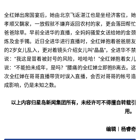
全红婵出席国宴后，她由北京飞返湛江也是坐经济客位，她
孝顺又黐家，一放假就不嫌弃返回农村的家，更会落田帮忙
爸爸除草。早前全进华的直播，全妈妈骚爱女送给她的金颈
炼及金手镯。近日全进华进行直播时，全红婵抱着爸爸朋友
的2岁女儿乱入，更对着镜头介绍女儿叫“晶晶”，全进华不禁
说：“我这是冒着被封号的风险，哈哈哈！”全红婵抱着女儿
说：“不能拍未成年，是吗？”腰痛的全红婵立即抱B离去。这
次全红婵在哥哥直播带货时误入直播，会否对哥哥的帐号造
成影响，仍是未知之数。
以上内容归星岛新闻集团所有，未经许可不得擅自转载引
用。
编辑︱杨睿奇