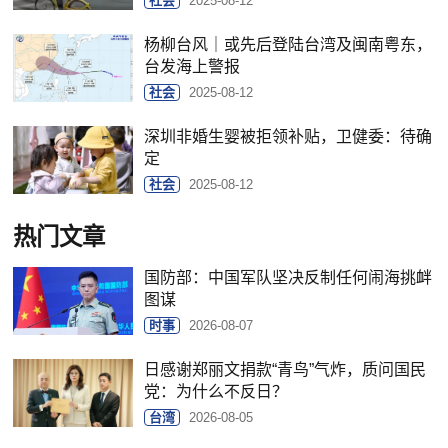
社会
2025-08-12
杨柳台风｜或先后登陆台湾及闽南粤东，
台发海上警报
社会
2025-08-12
深圳非婚生婴被拒领补贴，卫健委：待确
定
社会
2025-08-12
热门文章
国防部：中国军队坚决反制任何闹海挑衅
图谋
时事
2026-08-07
日感谢郑丽文捐款“青鸟”气炸，质问国民
党：为什么不反日？
台湾
2026-08-05