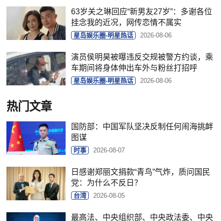
63岁关之琳回应“新男友27岁”：多谢各位
挂念我的近况，网传恋情不属实
星岛娱乐圈-明星热话
2026-08-06
演员侯明昊被曝违反交规被警方约谈，乘
车期间将身体伸出车外与粉丝打招呼
星岛娱乐圈-明星热话
2026-08-06
热门文章
国防部：中国军队坚决反制任何闹海挑衅
图谋
时事
2026-08-07
日感谢郑丽文捐款“青鸟”气炸，质问国民
党：为什么不反日？
台湾
2026-08-05
最高法、中央组织部、中央政法委、中央