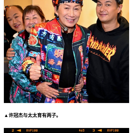
▲许冠杰与太太育有两子。