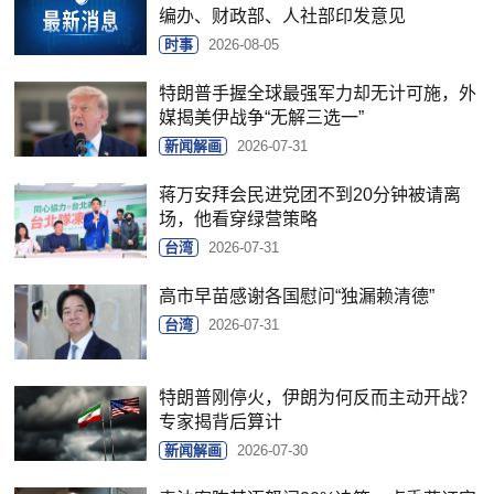
编办、财政部、人社部印发意见
时事
2026-08-05
特朗普手握全球最强军力却无计可施，外
媒揭美伊战争“无解三选一”
新闻解画
2026-07-31
蒋万安拜会民进党团不到20分钟被请离
场，他看穿绿营策略
台湾
2026-07-31
高市早苗感谢各国慰问“独漏赖清德”
台湾
2026-07-31
特朗普刚停火，伊朗为何反而主动开战？
专家揭背后算计
新闻解画
2026-07-30