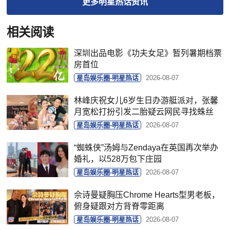
更多
明星热话
资讯
相关阅读
深圳出品电影《功夫女足》暂列暑期档票
房首位
星岛娱乐圈-明星热话
2026-08-07
林峰庆祝女儿6岁生日办游艇派对，张馨
月宽松打扮引发二胎疑云网民寻找蛛丝
星岛娱乐圈-明星热话
2026-08-07
“蜘蛛侠”汤姆与Zendaya在英国再次举办
婚礼，以528万包下庄园
星岛娱乐圈-明星热话
2026-08-07
佘诗曼疑胸压Chrome Hearts型男老板，
俯身疑跟对方背脊零距离
星岛娱乐圈-明星热话
2026-08-07