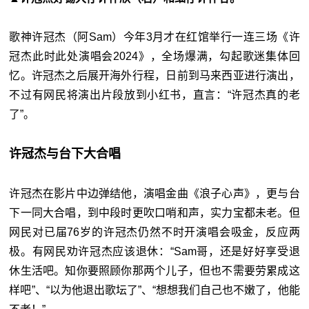
歌神许冠杰（阿Sam）今年3月才在红馆举行一连三场《许
冠杰此时此处演唱会2024》，全场爆满，勾起歌迷集体回
忆。许冠杰之后展开海外行程，日前到马来西亚进行演出，
不过有网民将演出片段放到小红书，直言：“许冠杰真的老
了”。
许冠杰与台下大合唱
许冠杰在影片中边弹结他，演唱金曲《浪子心声》，更与台
下一同大合唱，到中段时更吹口哨和声，实力宝都未老。但
网民对已届76岁的许冠杰仍然不时开演唱会吸金，反应两
极。有网民劝许冠杰应该退休：“Sam哥，还是好好享受退
休生活吧。知你要照顾你那两个儿子，但也不需要劳累成这
样吧”、“以为他退出歌坛了”、“想想我们自己也不嫩了，他能