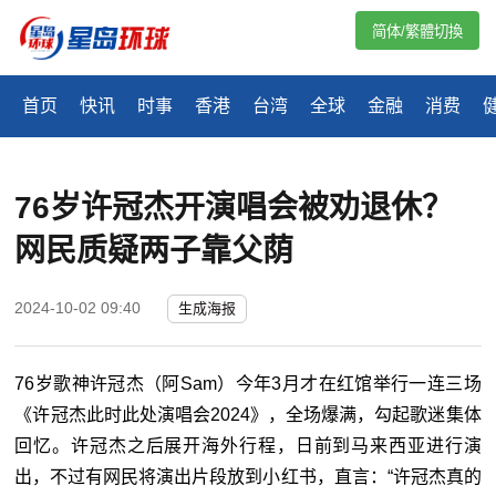
简体/繁體切換
首页
快讯
时事
香港
台湾
全球
金融
消费
76岁许冠杰开演唱会被劝退休？ 
网民质疑两子靠父荫
2024-10-02 09:40
生成海报
76岁歌神许冠杰（阿Sam）今年3月才在红馆举行一连三场
《许冠杰此时此处演唱会2024》，全场爆满，勾起歌迷集体
回忆。许冠杰之后展开海外行程，日前到马来西亚进行演
出，不过有网民将演出片段放到小红书，直言：“许冠杰真的