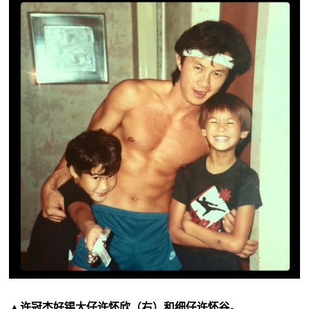
▲许冠杰好锡大仔许怀欣（右）和细仔许怀谷。