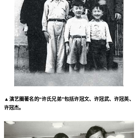
▲演艺圈著名的“许氏兄弟”包括许冠文、许冠武、许冠英、
许冠杰。