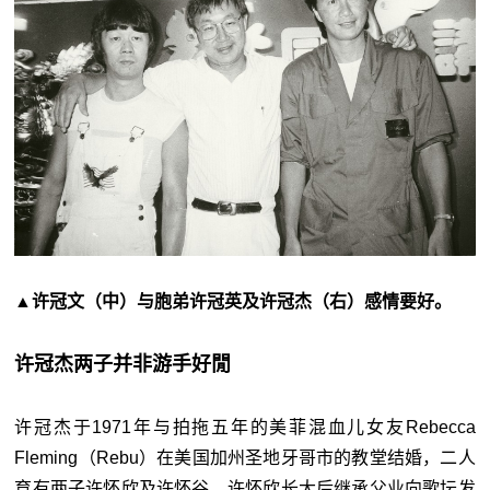
▲许冠文（中）与胞弟许冠英及许冠杰（右）感情要好。
许冠杰两子并非游手好閒
许冠杰于1971年与拍拖五年的美菲混血儿女友Rebecca
Fleming（Rebu）在美国加州圣地牙哥市的教堂结婚，二人
育有两子许怀欣及许怀谷。许怀欣长大后继承父业向歌坛发