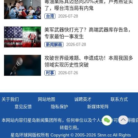
毒油案陈其迈怒问20%决策，卢秀燕证实
了，曝台湾当局有内鬼
台湾
2026-07-28
美军武器快打光了？高端武器库存告急，
专家最怕一事发生
新闻解画
2026-07-28
攻破世界级难题、申遗成功！本周我国多
领域实现历史性突破
时事
2026-07-26
关于我们
网站地图
诚聘英才
联系方式
意见反馈
隐私保护
新媒体矩阵
本网站内容归星岛新闻集团所有，任何单位以及个人未经许可，不得擅
返回
转载引用。
顶部
星岛环球网版权所有 Copyright © 2005-2026 Stnn.cc All Rights