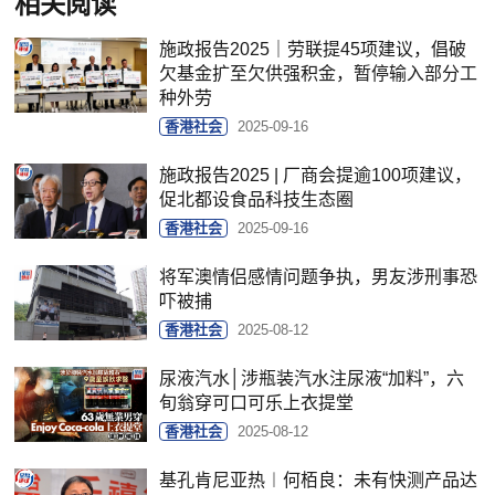
相关阅读
施政报告2025｜劳联提45项建议，倡破
欠基金扩至欠供强积金，暂停输入部分工
种外劳
香港社会
2025-09-16
施政报告2025 | 厂商会提逾100项建议，
促北都设食品科技生态圈
香港社会
2025-09-16
将军澳情侣感情问题争执，男友涉刑事恐
吓被捕
香港社会
2025-08-12
尿液汽水│涉瓶装汽水注尿液“加料”，六
旬翁穿可口可乐上衣提堂
香港社会
2025-08-12
基孔肯尼亚热︱何栢良：未有快测产品达