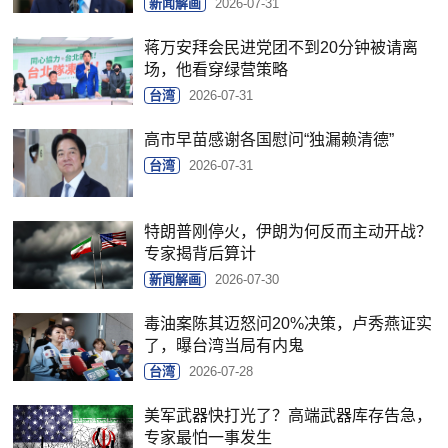
新闻解画
2026-07-31
蒋万安拜会民进党团不到20分钟被请离
场，他看穿绿营策略
台湾
2026-07-31
高市早苗感谢各国慰问“独漏赖清德”
台湾
2026-07-31
特朗普刚停火，伊朗为何反而主动开战？
专家揭背后算计
新闻解画
2026-07-30
毒油案陈其迈怒问20%决策，卢秀燕证实
了，曝台湾当局有内鬼
台湾
2026-07-28
美军武器快打光了？高端武器库存告急，
专家最怕一事发生