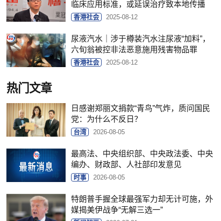
临床应用标准，或延误治疗致本地传播
香港社会
2025-08-12
尿液汽水｜涉于樽装汽水注尿液“加料”，
六旬翁被控非法恶意施用残害物品罪
香港社会
2025-08-12
热门文章
日感谢郑丽文捐款“青鸟”气炸，质问国民
党：为什么不反日？
台湾
2026-08-05
最高法、中央组织部、中央政法委、中央
编办、财政部、人社部印发意见
时事
2026-08-05
特朗普手握全球最强军力却无计可施，外
媒揭美伊战争“无解三选一”