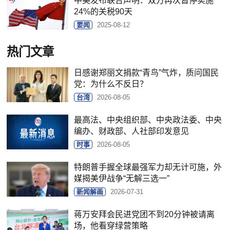
中美发布联合声明：双方再次暂停实施
24%的关税90天
要闻
2025-08-12
热门文章
日感谢郑丽文捐款“青鸟”气炸，质问国民
党：为什么不反日？
台湾
2026-08-05
最高法、中央组织部、中央政法委、中央
编办、财政部、人社部印发意见
时事
2026-08-05
特朗普手握全球最强军力却无计可施，外
媒揭美伊战争“无解三选一”
新闻解画
2026-07-31
蒋万安拜会民进党团不到20分钟被请离
场，他看穿绿营策略