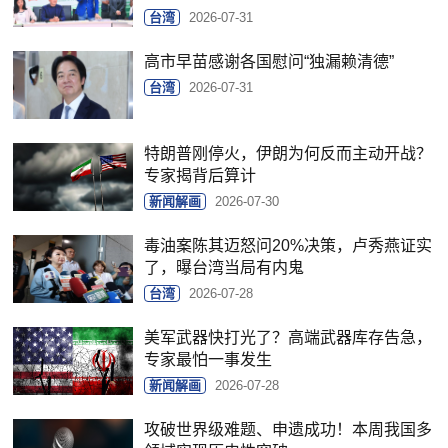
台湾
2026-07-31
高市早苗感谢各国慰问“独漏赖清德”
台湾
2026-07-31
特朗普刚停火，伊朗为何反而主动开战？
专家揭背后算计
新闻解画
2026-07-30
毒油案陈其迈怒问20%决策，卢秀燕证实
了，曝台湾当局有内鬼
台湾
2026-07-28
美军武器快打光了？高端武器库存告急，
专家最怕一事发生
新闻解画
2026-07-28
攻破世界级难题、申遗成功！本周我国多