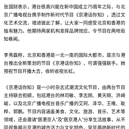
张国财表示，港台很高兴能在新中国成立75周年之际，与北
京广播电视台携手制作新时代节目《京港话你知》，透过文
化艺术交流，增进彼此了解，让大家一同感受北京和香港的
独有魅力。他期待两家机构发挥品牌效应，令节目在两地街
知巷闻。
李秀磊称，北京和香港是一北一南的国际大都市，是次与港
台推出全新策划的节目《京港话你知》，可谓强强联手。她
预祝节目开播大吉，收听收视长虹。
《京港话你知》是一小时杂志式潮流文化节目，由两台节目
主持联合担纲，包括港台的林司敏、李志刚、黄天颐、洪崎
峻，以及北京广播电视台音乐广播的艾珂、泽华、王唯、耿
桦、郭鹏。节目内容涵盖美食、文化、旅游、音乐、艺术等
领域，还会邀请“居港京人”及“居京港人”分享生活故事，从不
同视角展示京港的城市活力与文化特色，突显两地新时代的