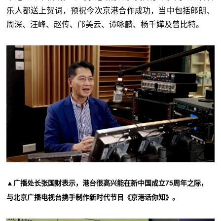
乐人都送上贺词，预祝今次京港合作成功，当中包括郎朗、
周深、汪峰、赵传、邝美云、谭咏麟、杨千嬅及曾比特。
▲广播处长张国财表示，港台很高兴能在新中国成立75周年之际，
与北京广播电视台携手制作新时代节目《京港话你知》。