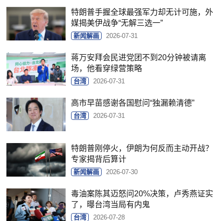
特朗普手握全球最强军力却无计可施，外
媒揭美伊战争“无解三选一”
新闻解画
2026-07-31
蒋万安拜会民进党团不到20分钟被请离
场，他看穿绿营策略
台湾
2026-07-31
高市早苗感谢各国慰问“独漏赖清德”
台湾
2026-07-31
特朗普刚停火，伊朗为何反而主动开战？
专家揭背后算计
新闻解画
2026-07-30
毒油案陈其迈怒问20%决策，卢秀燕证实
了，曝台湾当局有内鬼
台湾
2026-07-28