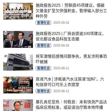
施政报告2025｜劳联提45项建议，倡破
欠基金扩至欠供强积金，暂停输入部分工
种外劳
香港社会
2025-09-16
施政报告2025 | 厂商会提逾100项建议，
促北都设食品科技生态圈
香港社会
2025-09-16
将军澳情侣感情问题争执，男友涉刑事恐
吓被捕
香港社会
2025-08-12
尿液汽水│涉瓶装汽水注尿液“加料”，六
旬翁穿可口可乐上衣提堂
香港社会
2025-08-12
基孔肯尼亚热︱何栢良：未有快测产品达
临床应用标准，或延误治疗致本地传播