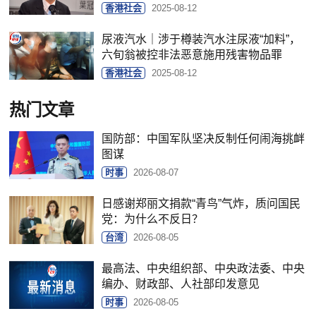
香港社会
2025-08-12
尿液汽水｜涉于樽装汽水注尿液“加料”，
六旬翁被控非法恶意施用残害物品罪
香港社会
2025-08-12
热门文章
国防部：中国军队坚决反制任何闹海挑衅
图谋
时事
2026-08-07
日感谢郑丽文捐款“青鸟”气炸，质问国民
党：为什么不反日？
台湾
2026-08-05
最高法、中央组织部、中央政法委、中央
编办、财政部、人社部印发意见
时事
2026-08-05