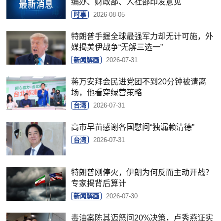
编办、财政部、人社部印发意见
时事
2026-08-05
特朗普手握全球最强军力却无计可施，外
媒揭美伊战争“无解三选一”
新闻解画
2026-07-31
蒋万安拜会民进党团不到20分钟被请离
场，他看穿绿营策略
台湾
2026-07-31
高市早苗感谢各国慰问“独漏赖清德”
台湾
2026-07-31
特朗普刚停火，伊朗为何反而主动开战？
专家揭背后算计
新闻解画
2026-07-30
毒油案陈其迈怒问20%决策，卢秀燕证实