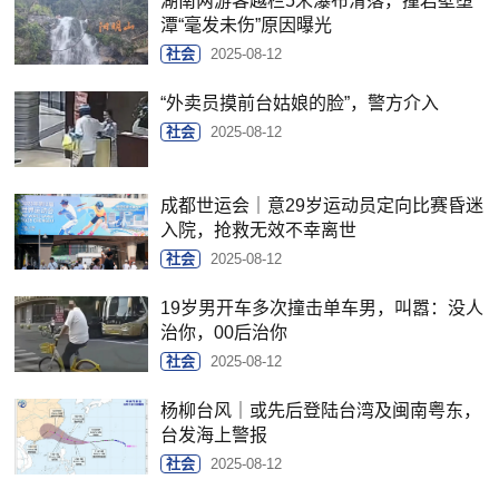
湖南两游客越栏5米瀑布滑落，撞岩壁堕
潭“毫发未伤”原因曝光
社会
2025-08-12
“外卖员摸前台姑娘的脸”，警方介入
社会
2025-08-12
成都世运会｜意29岁运动员定向比赛昏迷
入院，抢救无效不幸离世
社会
2025-08-12
19岁男开车多次撞击单车男，叫嚣：没人
治你，00后治你
社会
2025-08-12
杨柳台风｜或先后登陆台湾及闽南粤东，
台发海上警报
社会
2025-08-12