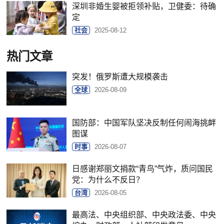
深圳非婚生婴被拒领补贴，卫健委：待确
定
社会
2025-08-12
热门文章
突发！俄罗斯遭大规模袭击
全球
2026-08-09
国防部：中国军队坚决反制任何闹海挑衅
图谋
时事
2026-08-07
日感谢郑丽文捐款“青鸟”气炸，质问国民
党：为什么不反日？
台湾
2026-08-05
最高法、中央组织部、中央政法委、中央