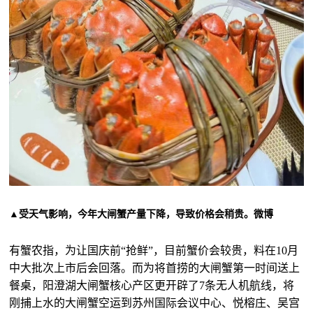
▲受天气影响，今年大闸蟹产量下降，导致价格会稍贵。微博
有蟹农指，为让国庆前“抢鲜”，目前蟹价会较贵，料在
10
月
中大批次上市后会回落。而为将首捞的大闸蟹第一时间送上
餐桌，阳澄湖大闸蟹核心产区更开辟了
7
条无人机航线，将
刚捕上水的大闸蟹空运到苏州国际会议中心、悦榕庄、吴宫