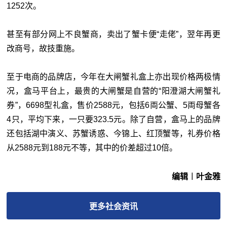
1252次。
甚至有部分网上不良蟹商，卖出了蟹卡便“走佬”，翌年再更
改商号，故技重施。
至于电商的品牌店，今年在大闸蟹礼盒上亦出现价格两极情
况，盒马平台上，最贵的大闸蟹是自营的“阳澄湖大闸蟹礼
券”，6698型礼盒，售价2588元，包括6両公蟹、5両母蟹各
4只，平均下来，一只要323.5元。除了自营，盒马上的品牌
还包括湖中演义、苏蟹诱惑、今锦上、红顶蟹等，礼券价格
从2588元到188元不等，其中的价差超过10倍。
编辑︱叶金雅
更多
社会
资讯