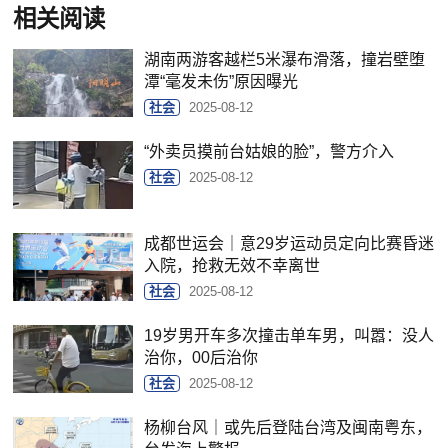
相关阅读
湖南两游客越栏5米瀑布滑落，撞岩壁堕
潭“毫发未伤”原因曝光
社会
2025-08-12
“外卖员摸前台姑娘的脸”，警方介入
社会
2025-08-12
成都世运会｜意29岁运动员定向比赛昏迷
入院，抢救无效不幸离世
社会
2025-08-12
19岁男开车多次撞击单车男，叫嚣：没人
治你，00后治你
社会
2025-08-12
杨柳台风｜或先后登陆台湾及闽南粤东，