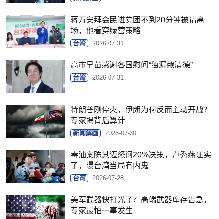
蒋万安拜会民进党团不到20分钟被请离
场，他看穿绿营策略
台湾
2026-07-31
高市早苗感谢各国慰问“独漏赖清德”
台湾
2026-07-31
特朗普刚停火，伊朗为何反而主动开战？
专家揭背后算计
新闻解画
2026-07-30
毒油案陈其迈怒问20%决策，卢秀燕证实
了，曝台湾当局有内鬼
台湾
2026-07-28
美军武器快打光了？高端武器库存告急，
专家最怕一事发生