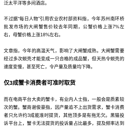
泛太平洋等多间酒店。
不过据“每日人物”引用农业农村部资料指，今年苏州南环桥
批发市场的大闸蟹售价较去年同期，公蟹价格上涨7%左
右，母蟹价格上涨18%左右。
文章指，今年的高温天气，影响了大闸蟹成熟。大闸蟹需要
经过多次蜕壳才能变成一只合格的成品蟹，但天热令蜕壳的
速度变慢，甚至死亡，令产量及质量均下降。
仅3成蟹卡消费者可准时取货
而在电商平台大卖的蟹卡，有业内人士指，一般会是质素较
次的蟹。蟹商谢俊豪指，因产量追不上出货需求，蟹卡消费
者只允许约3成能准时提货，其他顶多是有拖无欠。黑猫投
诉平台上，蟹卡无法提货的投诉量占比最多，提及频率达到