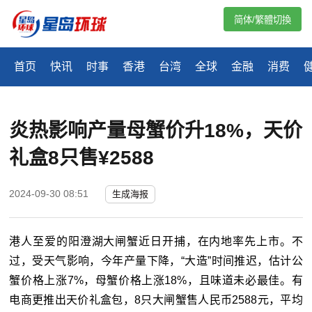
简体/繁體切換
首页
快讯
时事
香港
台湾
全球
金融
消费
炎热影响产量母蟹价升18%，天价
礼盒8只售¥2588
2024-09-30 08:51
生成海报
港人至爱的阳澄湖大闸蟹近日开捕，在内地率先上市。不
过，受天气影响，今年产量下降，“大造”时间推迟，估计公
蟹价格上涨7%，母蟹价格上涨18%，且味道未必最佳。有
电商更推出天价礼盒包，8只大闸蟹售人民币2588元，平均