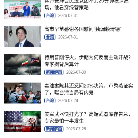
蒋万安拜会民进党团不到20分钟被请离
场，他看穿绿营策略
台湾
2026-07-31
高市早苗感谢各国慰问“独漏赖清德”
台湾
2026-07-31
特朗普刚停火，伊朗为何反而主动开战？
专家揭背后算计
新闻解画
2026-07-30
毒油案陈其迈怒问20%决策，卢秀燕证实
了，曝台湾当局有内鬼
台湾
2026-07-28
美军武器快打光了？高端武器库存告急，
专家最怕一事发生
新闻解画
2026-07-28