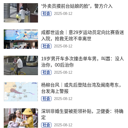
“外卖员摸前台姑娘的脸”，警方介入
社会
2025-08-12
成都世运会｜意29岁运动员定向比赛昏迷
入院，抢救无效不幸离世
社会
2025-08-12
19岁男开车多次撞击单车男，叫嚣：没人
治你，00后治你
社会
2025-08-12
杨柳台风｜或先后登陆台湾及闽南粤东，
台发海上警报
社会
2025-08-12
深圳非婚生婴被拒领补贴，卫健委：待确
定
社会
2025-08-12