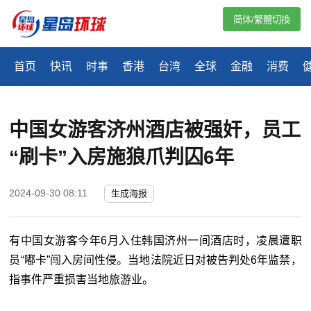
简体/繁體切換
首页
快讯
时事
香港
台湾
全球
金融
消费
中国女游客济州酒店被强奸，员工
“刷卡”入房施狼爪判囚6年
2024-09-30 08:11
生成海报
有中国女游客今年6月入住韩国济州一间酒店时，凌晨遭职
员“嘟卡”闯入房间性侵。当地法院近日对被告判处6年监禁，
指事件严重损害当地旅游业。