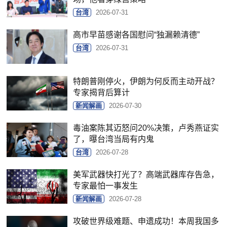
台湾
2026-07-31
高市早苗感谢各国慰问“独漏赖清德”
台湾
2026-07-31
特朗普刚停火，伊朗为何反而主动开战？
专家揭背后算计
新闻解画
2026-07-30
毒油案陈其迈怒问20%决策，卢秀燕证实
了，曝台湾当局有内鬼
台湾
2026-07-28
美军武器快打光了？高端武器库存告急，
专家最怕一事发生
新闻解画
2026-07-28
攻破世界级难题、申遗成功！本周我国多