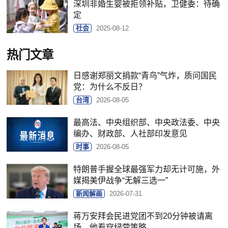
深圳非婚生婴被拒领补贴，卫健委：待确
定
社会
2025-08-12
热门文章
日感谢郑丽文捐款“青鸟”气炸，质问国民
党：为什么不反日？
台湾
2026-08-05
最高法、中央组织部、中央政法委、中央
编办、财政部、人社部印发意见
时事
2026-08-05
特朗普手握全球最强军力却无计可施，外
媒揭美伊战争“无解三选一”
新闻解画
2026-07-31
蒋万安拜会民进党团不到20分钟被请离
场，他看穿绿营策略