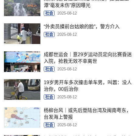
潭“毫发未伤”原因曝光
社会
2025-08-12
“外卖员摸前台姑娘的脸”，警方介入
社会
2025-08-12
成都世运会｜意29岁运动员定向比赛昏迷
入院，抢救无效不幸离世
社会
2025-08-12
19岁男开车多次撞击单车男，叫嚣：没人
治你，00后治你
社会
2025-08-12
杨柳台风｜或先后登陆台湾及闽南粤东，
台发海上警报
社会
2025-08-12