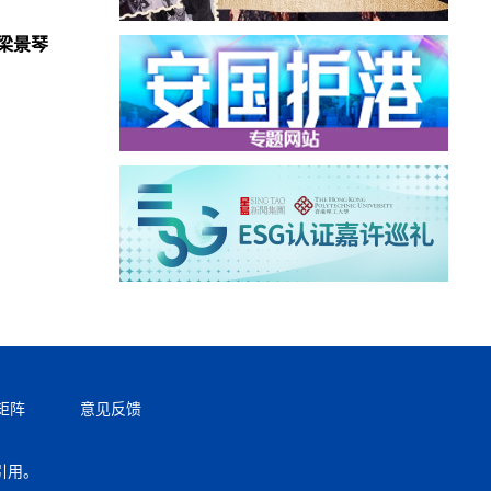
梁景琴
矩阵
意见反馈
引用。
返回顶部