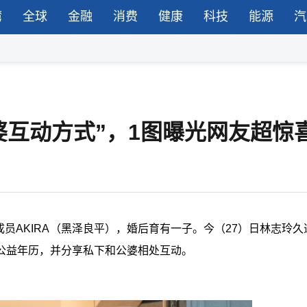
湾
全球
金融
消费
健康
科技
能源
汽
婆互动方式”，1图曝光网友超惊
弟成员AKIRA（黑泽良平），婚后育有一子。今（27）日林志玲
公益年历，并分享私下和公婆相处互动。