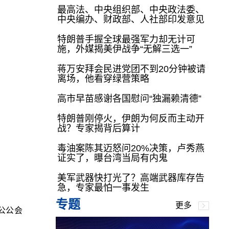
最高法、中央组织部、中央政法委、
中央编办、财政部、人社部印发意见
特朗普手握全球最强军力却无计可
施，外媒揭美伊战争“无解三选一”
蒋万安拜会民进党团不到20分钟被请
离场，他看穿绿营策略
高市早苗感谢各国慰问“独漏赖清德”
特朗普刚停火，伊朗为何反而主动开
战？专家揭背后算计
毒油案陈其迈怒问20%决策，卢秀燕
证实了，曝台湾当局有内鬼
美军武器快打光了？高端武器库存告
急，专家最怕一事发生
专题
更多
公公会