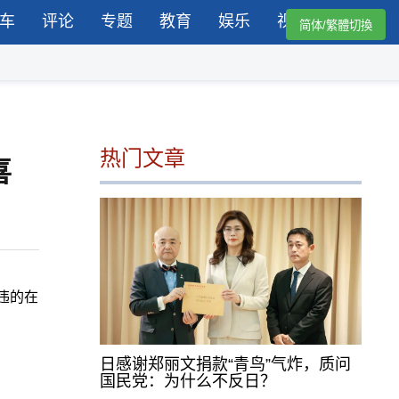
车
评论
专题
教育
娱乐
视频
简体/繁體切換
热门文章
喜
久违的在
日感谢郑丽文捐款“青鸟”气炸，质问
国民党：为什么不反日？