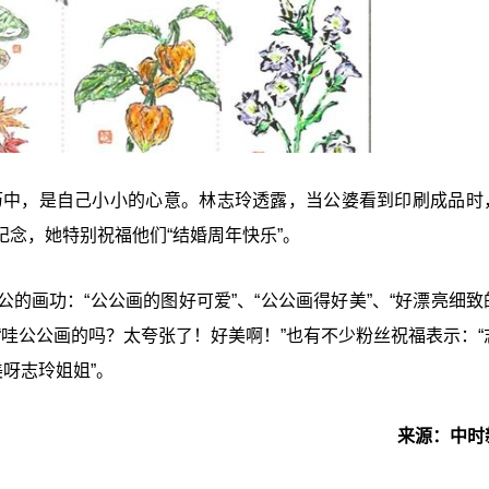
月历中，是自己小小的心意。林志玲透露，当公婆看到印刷成品时
念，她特别祝福他们“结婚周年快乐”。
的画功：“公公画的图好可爱”、“公公画得好美”、“好漂亮细致
、“哇公公画的吗？太夸张了！好美啊！”也有不少粉丝祝福表示：“
呀志玲姐姐”。
来源：中时