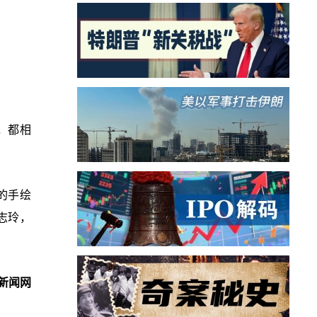
，都相
的手绘
志玲，
新闻网