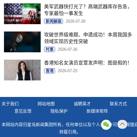
美军武器快打光了？高端武器库存告急，
专家最怕一事发生
新闻解画
2026-07-28
攻破世界级难题、申遗成功！本周我国多
领域实现历史性突破
时事
2026-07-26
香港知名女演员宣萱发声明：图是假的！
香港
2026-07-25
关于我们
网站地图
诚聘英才
联系方式
意见反馈
隐私保护
新媒体矩阵
本网站内容归星岛新闻集团所有，任何单位以及个人未经许可，不得擅
返回
转载引用。