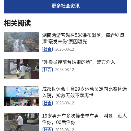
更多
社会
资讯
相关阅读
湖南两游客越栏5米瀑布滑落，撞岩壁堕
潭“毫发未伤”原因曝光
社会
2025-08-12
“外卖员摸前台姑娘的脸”，警方介入
社会
2025-08-12
成都世运会｜意29岁运动员定向比赛昏迷
入院，抢救无效不幸离世
社会
2025-08-12
19岁男开车多次撞击单车男，叫嚣：没人
治你，00后治你
社会
2025-08-12