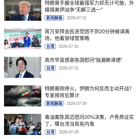
特朗普手握全球最强军力却无计可施，外
媒揭美伊战争“无解三选一”
新闻解画
2026-07-31
蒋万安拜会民进党团不到20分钟被请离
场，他看穿绿营策略
台湾
2026-07-31
高市早苗感谢各国慰问“独漏赖清德”
台湾
2026-07-31
特朗普刚停火，伊朗为何反而主动开战？
专家揭背后算计
新闻解画
2026-07-30
毒油案陈其迈怒问20%决策，卢秀燕证实
了，曝台湾当局有内鬼
台湾
2026-07-28