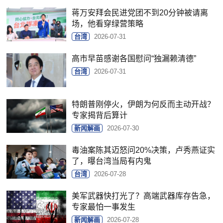
蒋万安拜会民进党团不到20分钟被请离
场，他看穿绿营策略
台湾
2026-07-31
高市早苗感谢各国慰问“独漏赖清德”
台湾
2026-07-31
特朗普刚停火，伊朗为何反而主动开战？
专家揭背后算计
新闻解画
2026-07-30
毒油案陈其迈怒问20%决策，卢秀燕证实
了，曝台湾当局有内鬼
台湾
2026-07-28
美军武器快打光了？高端武器库存告急，
专家最怕一事发生
新闻解画
2026-07-28