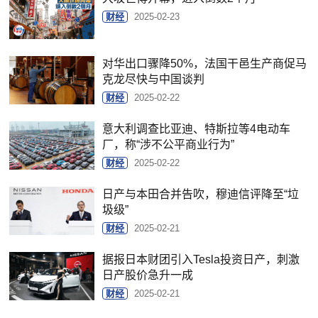
财经
2025-02-23
对华出口骤降50%，法国干邑生产商促马
克龙尽快与中国谈判
财经
2025-02-22
意大利调查比亚迪、特斯拉等4电动车
厂，称“涉不公平商业行为”
财经
2025-02-22
日产与本田合并告吹，穆迪信评降至“垃
圾级”
财经
2025-02-21
据报日本财团引入Tesla投资日产，刺激
日产股价急升一成
财经
2025-02-21