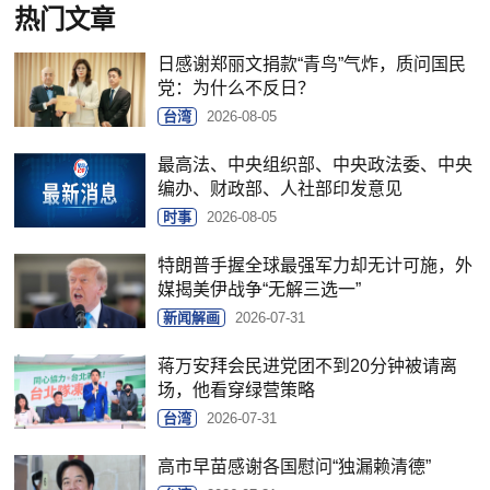
热门文章
日感谢郑丽文捐款“青鸟”气炸，质问国民
党：为什么不反日？
台湾
2026-08-05
最高法、中央组织部、中央政法委、中央
编办、财政部、人社部印发意见
时事
2026-08-05
特朗普手握全球最强军力却无计可施，外
媒揭美伊战争“无解三选一”
新闻解画
2026-07-31
蒋万安拜会民进党团不到20分钟被请离
场，他看穿绿营策略
台湾
2026-07-31
高市早苗感谢各国慰问“独漏赖清德”