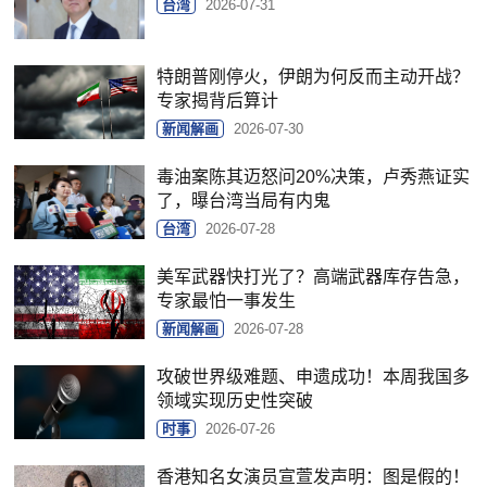
台湾
2026-07-31
特朗普刚停火，伊朗为何反而主动开战？
专家揭背后算计
新闻解画
2026-07-30
毒油案陈其迈怒问20%决策，卢秀燕证实
了，曝台湾当局有内鬼
台湾
2026-07-28
美军武器快打光了？高端武器库存告急，
专家最怕一事发生
新闻解画
2026-07-28
攻破世界级难题、申遗成功！本周我国多
领域实现历史性突破
时事
2026-07-26
香港知名女演员宣萱发声明：图是假的！