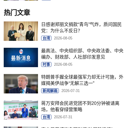
热门文章
日感谢郑丽文捐款“青鸟”气炸，质问国民
党：为什么不反日？
台湾
2026-08-05
最高法、中央组织部、中央政法委、中央
编办、财政部、人社部印发意见
时事
2026-08-05
特朗普手握全球最强军力却无计可施，外
媒揭美伊战争“无解三选一”
新闻解画
2026-07-31
蒋万安拜会民进党团不到20分钟被请离
场，他看穿绿营策略
台湾
2026-07-31