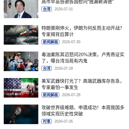
高市早苗感谢各国慰问“独漏赖清德”
台湾
2026-07-31
特朗普刚停火，伊朗为何反而主动开战？
专家揭背后算计
新闻解画
2026-07-30
毒油案陈其迈怒问20%决策，卢秀燕证实
了，曝台湾当局有内鬼
台湾
2026-07-28
美军武器快打光了？高端武器库存告急，
专家最怕一事发生
新闻解画
2026-07-28
攻破世界级难题、申遗成功！本周我国多
领域实现历史性突破
时事
2026-07-26