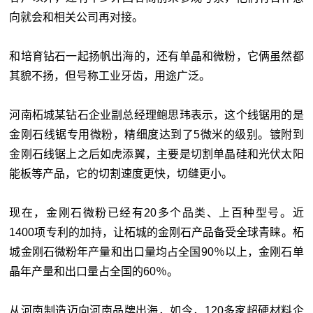
向就会和相关公司再对接。
和培育钻石一起扬帆出海的，还有单晶和微粉，它俩虽然都
其貌不扬，但号称工业牙齿，用途广泛。
河南柘城某钻石企业副总经理鲍思玮表示，这个线锯用的是
金刚石线锯专用微粉，精细度达到了5微米的级别。镀附到
金刚石线锯上之后如虎添翼，主要是切割单晶硅和光伏太阳
能板等产品，它的切割速度更快，切缝更小。
现在，金刚石微粉已经有20多个品类、上百种型号。近
1400项专利的加持，让柘城的金刚石产品备受全球青睐。柘
城金刚石微粉年产量和出口量均占全国90％以上，金刚石单
晶年产量和出口量占全国的60％。
从河南制造迈向河南品牌出海，如今，120多家超硬材料企