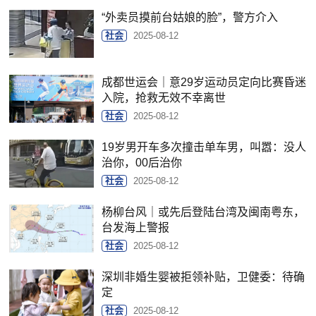
“外卖员摸前台姑娘的脸”，警方介入
社会
2025-08-12
成都世运会｜意29岁运动员定向比赛昏迷
入院，抢救无效不幸离世
社会
2025-08-12
19岁男开车多次撞击单车男，叫嚣：没人
治你，00后治你
社会
2025-08-12
杨柳台风｜或先后登陆台湾及闽南粤东，
台发海上警报
社会
2025-08-12
深圳非婚生婴被拒领补贴，卫健委：待确
定
社会
2025-08-12