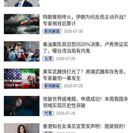
特朗普刚停火，伊朗为何反而主动开战？
专家揭背后算计
新闻解画
2026-07-30
毒油案陈其迈怒问20%决策，卢秀燕证实
了，曝台湾当局有内鬼
台湾
2026-07-28
美军武器快打光了？高端武器库存告急，
专家最怕一事发生
新闻解画
2026-07-28
攻破世界级难题、申遗成功！本周我国多
领域实现历史性突破
时事
2026-07-26
香港知名女演员宣萱发声明：图是假的！