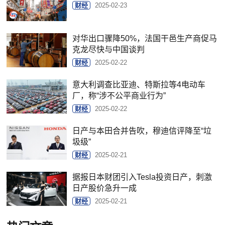
财经
2025-02-23
对华出口骤降50%，法国干邑生产商促马
克龙尽快与中国谈判
财经
2025-02-22
意大利调查比亚迪、特斯拉等4电动车
厂，称“涉不公平商业行为”
财经
2025-02-22
日产与本田合并告吹，穆迪信评降至“垃
圾级”
财经
2025-02-21
据报日本财团引入Tesla投资日产，刺激
日产股价急升一成
财经
2025-02-21