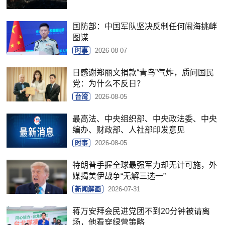
国防部：中国军队坚决反制任何闹海挑衅
图谋
时事
2026-08-07
日感谢郑丽文捐款“青鸟”气炸，质问国民
党：为什么不反日？
台湾
2026-08-05
最高法、中央组织部、中央政法委、中央
编办、财政部、人社部印发意见
时事
2026-08-05
特朗普手握全球最强军力却无计可施，外
媒揭美伊战争“无解三选一”
新闻解画
2026-07-31
蒋万安拜会民进党团不到20分钟被请离
场，他看穿绿营策略