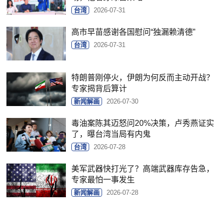
台湾
2026-07-31
高市早苗感谢各国慰问“独漏赖清德”
台湾
2026-07-31
特朗普刚停火，伊朗为何反而主动开战？
专家揭背后算计
新闻解画
2026-07-30
毒油案陈其迈怒问20%决策，卢秀燕证实
了，曝台湾当局有内鬼
台湾
2026-07-28
美军武器快打光了？高端武器库存告急，
专家最怕一事发生
新闻解画
2026-07-28