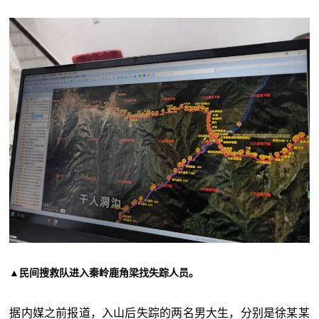
▲民间搜救队进入秦岭鹿角梁找失踪人员。
据内媒之前报道，入山后失踪的两名男大生，分别是徐某某