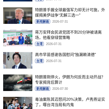
特朗普手握全球最强军力却无计可施，外
媒揭美伊战争“无解三选一”
新闻解画
2026-07-31
蒋万安拜会民进党团不到20分钟被请离
场，他看穿绿营策略
台湾
2026-07-31
高市早苗感谢各国慰问“独漏赖清德”
台湾
2026-07-31
特朗普刚停火，伊朗为何反而主动开战？
专家揭背后算计
新闻解画
2026-07-30
毒油案陈其迈怒问20%决策，卢秀燕证实
了，曝台湾当局有内鬼