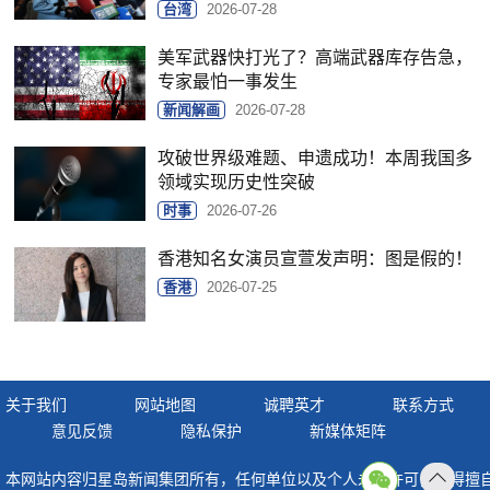
台湾
2026-07-28
美军武器快打光了？高端武器库存告急，
专家最怕一事发生
新闻解画
2026-07-28
攻破世界级难题、申遗成功！本周我国多
领域实现历史性突破
时事
2026-07-26
香港知名女演员宣萱发声明：图是假的！
香港
2026-07-25
关于我们
网站地图
诚聘英才
联系方式
意见反馈
隐私保护
新媒体矩阵
本网站内容归星岛新闻集团所有，任何单位以及个人未经许可，不得擅