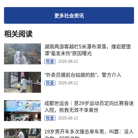
更多
社会
资讯
相关阅读
湖南两游客越栏5米瀑布滑落，撞岩壁堕
潭“毫发未伤”原因曝光
社会
2025-08-12
“外卖员摸前台姑娘的脸”，警方介入
社会
2025-08-12
成都世运会｜意29岁运动员定向比赛昏迷
入院，抢救无效不幸离世
社会
2025-08-12
19岁男开车多次撞击单车男，叫嚣：没人