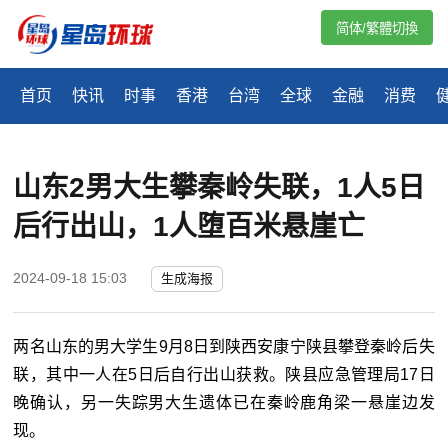
简体/繁體切換
首页
快讯
时事
香港
台湾
全球
金融
消费
山东2男大生攀秦岭失联，1人5日
后行出山，1人堕百米悬崖亡
2024-09-18 15:03
生成海报
两名山东的男大学生9月8日到陕西安康宁陕县攀登秦岭后失
联，其中一人在5日后自行出山获救。陕县应急管理局17日
晚确认，另一失踪男大生遗体已在秦岭鹿角梁一悬崖边发
现。